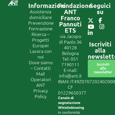
Informazioni
Fondazione
Seguici
ANT
su
Assistenza
Franco
domiciliare
Prevenzione
Pannuti
Formazione
ETS
Ricerca –
via Jacopo
Progetti
di Paolo 36
Iscriviti
Europei
40128
alla
Lavora con
Bologna
newslett
noi
Tel:
051
Dove siamo
7190111
Iscriviti
– Contatti
alla
E-mail:
newsletter
Mail
info@ant.it
Operatori
IBAN: IT49Z070720240200
ANT
CF
Privacy
01229650377
Policy
Canale di
segnalazione
Whistleblowing
In conformità