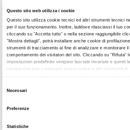
2026
. Per la
categoria
Informazione
, la
Questo sito web utilizza i cookie
Mela d’Oro va
Questo sito utilizza cookie tecnici ed altri strumenti tecnici 
ad
Alessandra Galloni
,
per il suo funzionamento. Inoltre, laddove rilasciassi il tuo c
Direttrice di Reuters e
cliccando su "Accetta tutto" o nella sezione raggiungibile cli
prima donna in 170 anni a
"Mostra dettagli", potrà installare anche cookie di profilazione 
guidare la storica
strumenti di tracciamento al fine di analizzare e monitorare il
agenzia di
comportamento dei visitatori del sito. Cliccando su "Rifiuta" l
stampa internazionale.
Premio
impostazioni predefinite vengono lasciate invariate e quindi l
Internazionale
assegnato a
R
navigazione può continuare senza cookie o altri strumenti di
Al Hashimy
, Ministro di
tracciamento diversi da quello tecnico. Per maggiori informaz
Stato per la Cooperazione
visualizza la nostra
Cookie Policy
.
Selezione
Internazionale degli Emirati
Necessari
del
Arabi Uniti.
Premio per la
consenso
Pace
a
Suor Nathalie
Becquart
, Sottosegretario
Preferenze
del Sinodo dei Vescovi
e prima donna ad avere
Statistiche
diritto di voto