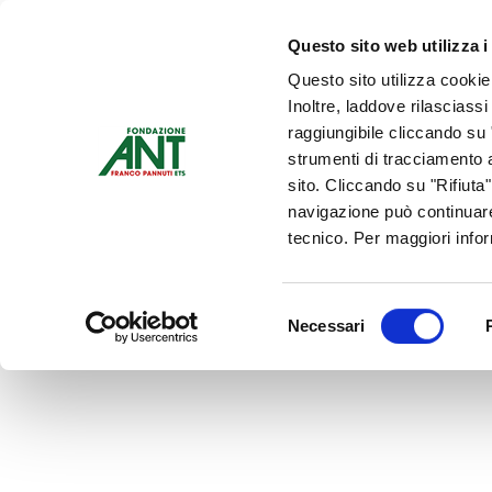
Dona Ora
Questo sito web utilizza i
Questo sito utilizza cookie
Chi siamo
Che Cosa Fa
Inoltre, laddove rilasciass
Contattaci
raggiungibile cliccando su "
strumenti di tracciamento a
sito. Cliccando su "Rifiuta
navigazione può continuare
tecnico. Per maggiori info
Selezione
Necessari
del
consenso