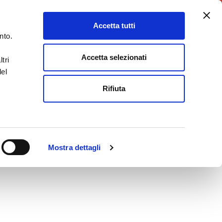
5X1000
Charity Point
Accetta tutti
DONA ORA
nto.
Accetta selezionati
tri
del
Rifiuta
Mostra dettagli