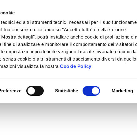
Lavora Con Noi
Regali Solidali
Lasciti Testamentari
 cookie
 tecnici ed altri strumenti tecnici necessari per il suo funzioname
cciamo
Che Cosa Puoi Fare Tu
Sedi Locali
i il tuo consenso cliccando su "Accetta tutto" o nella sezione
Mostra dettagli", potrà installare anche cookie di profilazione o al
l fine di analizzare e monitorare il comportamento dei visitatori 
" le impostazioni predefinite vengono lasciate invariate e quindi la
 senza cookie o altri strumenti di tracciamento diversi da quello
rmazioni visualizza la nostra
Cookie Policy
.
Preferenze
Statistiche
Marketing