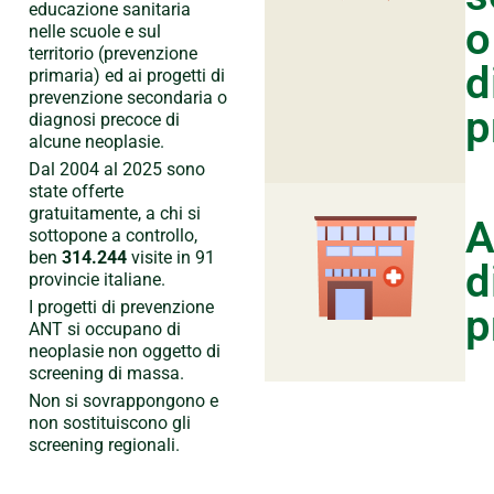
educazione sanitaria
o
nelle scuole e sul
territorio (prevenzione
d
primaria) ed ai progetti di
prevenzione secondaria o
p
diagnosi precoce di
alcune neoplasie.
Dal 2004 al 2025 sono
state offerte
gratuitamente, a chi si
A
sottopone a controllo,
ben
314.244
visite in 91
d
provincie italiane.
I progetti di prevenzione
p
ANT si occupano di
neoplasie non oggetto di
screening di massa.
Non si sovrappongono e
non sostituiscono gli
screening regionali.