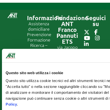
Informazioni
Fondazione
Seguici
ANT
su
Assistenza
Franco
domiciliare
Prevenzione
Pannuti
Formazione
ETS
Ricerca –
via Jacopo
Progetti
di Paolo 36
Iscriviti
Europei
40128
alla
Lavora con
Bologna
newslett
noi
Tel:
051
Dove siamo
Questo sito web utilizza i cookie
7190111
Iscriviti
– Contatti
alla
E-mail:
Questo sito utilizza cookie tecnici ed altri strumenti tecnici 
newsletter
Mail
info@ant.it
"Accetta tutto" o nella sezione raggiungibile cliccando su "Most
Operatori
IBAN: IT49Z070720240200
di analizzare e monitorare il comportamento dei visitatori del 
ANT
CF
navigazione può continuare senza cookie o altri strumenti di 
Privacy
01229650377
Policy
Policy
.
Canale di