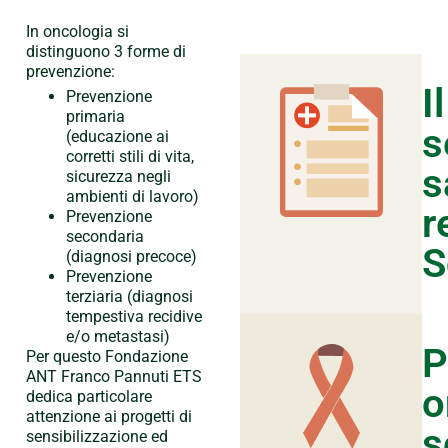
In oncologia si
distinguono 3 forme di
prevenzione:
Il
Prevenzione
primaria
s
(educazione ai
corretti stili di vita,
s
sicurezza negli
ambienti di lavoro)
r
Prevenzione
secondaria
S
(diagnosi precoce)
Prevenzione
terziaria (diagnosi
tempestiva recidive
e/o metastasi)
P
Per questo Fondazione
ANT Franco Pannuti ETS
o
dedica particolare
attenzione ai progetti di
s
sensibilizzazione ed