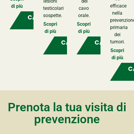
lesioni
del
efficace
di più
testicolari
cavo
nella
sospette.
orale.
CALENDARIO
prevenzion
VISITE
Scopri
Scopri
primaria
di più
di più
dei
CALENDARIO
CALENDARIO
tumori.
VISITE
VISITE
Scopri
di più
C
Prenota la tua visita di
prevenzione