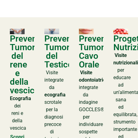
Prevenzione
Prevenzione
Prevenzione
Proge
Tumori
Tumori
Tumori
Nutriz
del
del
Cavo
Visite
rene
Testicolo
Orale
nutrizionali
per
e
Visite
Visite
educare
della
integrate
odontoiatriche
ad
da
integrate
vescica
un’aliment
ecografia
da
Ecografia
sana
scrotale
indagine
dei
ed
per la
GOCCLES®
reni e
equilibrata,
diagnosi
per
della
strumento
precoce
individuare lesioni
vescica
importante
di
sospette
ed
Scopri