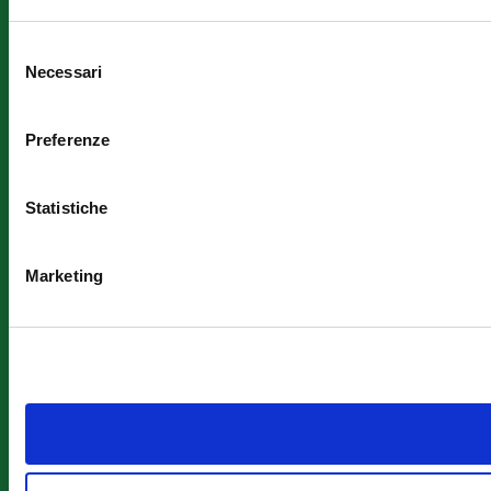
segnalazione
Whistleblowing
In conformità
Selezione
al D. Lgs
Necessari
del
24/2023, la
consenso
nostra
organizzazione
Preferenze
ha attivato un
canale di
segnalazione
Statistiche
sicuro e
riservato.
Accedi al
Marketing
sistema
tramite il
seguente link:
Accedi al
canale di
segnalazione
Tutte le
segnalazioni
sono gestite in