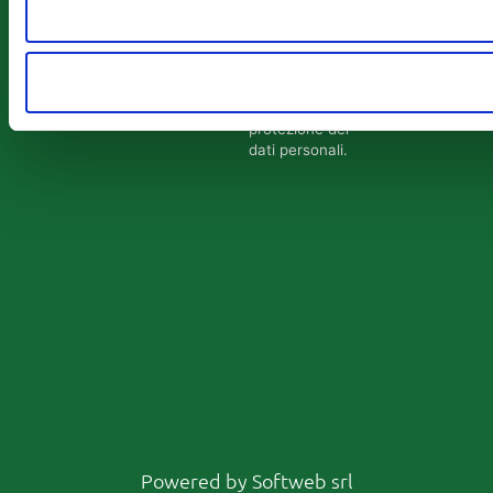
forma
confidenziale
e nel pieno
rispetto della
normativa
sulla
protezione dei
dati personali.
Powered by
Softweb srl