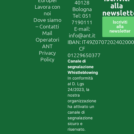
40128
alla
Lavora con
Bologna
newslett
noi
Tel:
051
Dove siamo
7190111
Iscriviti
– Contatti
alla
E-mail:
newsletter
Mail
info@ant.it
Operatori
IBAN: IT49Z070720240200
ANT
CF
Privacy
01229650377
Policy
Canale di
segnalazione
Whistleblowing
In conformità
al D. Lgs
24/2023, la
nostra
organizzazione
ha attivato un
canale di
segnalazione
sicuro e
riservato.