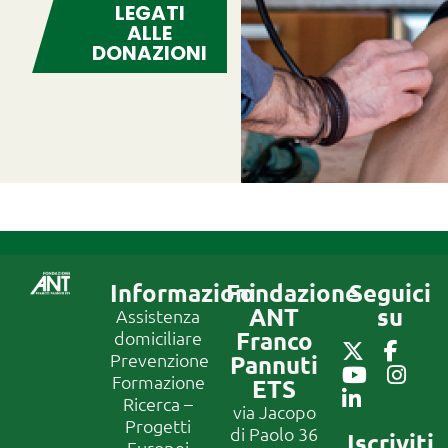
LEGATI
ALLE
DONAZIONI
Informazioni
Fondazione
Seguici
ANT
su
Assistenza
Franco
domiciliare
Prevenzione
Pannuti
Formazione
ETS
Ricerca –
via Jacopo
Progetti
di Paolo 36
Iscriviti
Europei