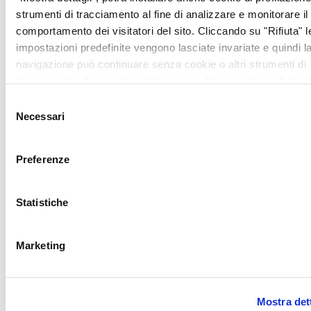
continuano a portare gratuitamente aiuto a chi più
strumenti di tracciamento al fine di analizzare e monitorare il
ne ha bisogno.
comportamento dei visitatori del sito. Cliccando su "Rifiuta" l
impostazioni predefinite vengono lasciate invariate e quindi l
Progetti di Cause Related
navigazione può continuare senza cookie o altri strumenti di
Marketing
tracciamento diversi da quello tecnico. Per maggiori informaz
visualizza la nostra
Cookie Policy
.
Selezione
Necessari
del
Eventi di beneficenza a
consenso
sostegno di ANT
Preferenze
Donazioni di servizi o prodotti
Statistiche
Marketing
Pay-roll giving
Mostra det