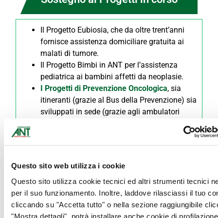
Il Progetto Eubiosia, che da oltre trent’anni
fornisce assistenza domiciliare gratuita ai
malati di tumore.
Il Progetto Bimbi in ANT per l’assistenza
pediatrica ai bambini affetti da neoplasie.
I Progetti di Prevenzione Oncologica
, sia
itineranti (grazie al Bus della Prevenzione) sia
sviluppati in sede (grazie agli ambulatori
residenziali della Fondazione).
Il Progetto Famiglie in emergenza sociale per
il sostegno economico alle famiglie
disagiate.
Questo sito web utilizza i cookie
Questi, sono solo alcuni esempi di progetti resi
Questo sito utilizza cookie tecnici ed altri strumenti tecnici 
possibili dalla collaborazione e dal concreto
per il suo funzionamento. Inoltre, laddove rilasciassi il tuo c
supporto dei nostri sostenitori.
cliccando su "Accetta tutto" o nella sezione raggiungibile cli
Grazie alle donazioni dedicate, questi progetti
"Mostra dettagli", potrà installare anche cookie di profilazione 