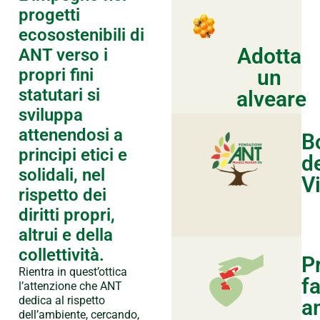
progetti
ecosostenibili di
Adotta
ANT verso i
propri fini
un
statutari si
alveare
sviluppa
attenendosi a
B
principi etici e
de
solidali, nel
V
rispetto dei
diritti propri,
altrui e della
collettività.
P
Rientra in quest’ottica
f
l’attenzione che ANT
dedica al rispetto
a
dell’ambiente, cercando,