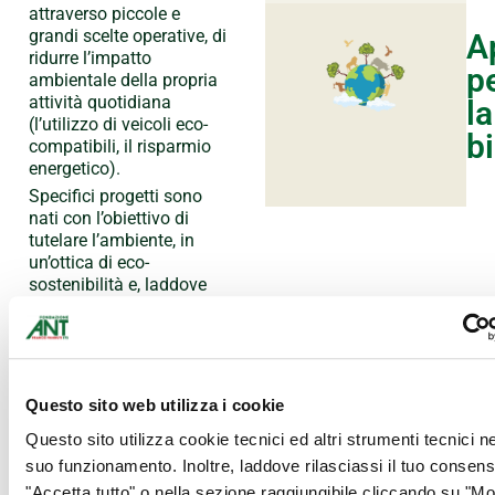
attraverso piccole e
grandi scelte operative, di
A
ridurre l’impatto
p
ambientale della propria
attività quotidiana
la
(l’utilizzo di veicoli eco-
b
compatibili, il risparmio
energetico).
Specifici progetti sono
nati con l’obiettivo di
tutelare l’ambiente, in
un’ottica di eco-
sostenibilità e, laddove
possibile, a km 0,
valorizzando risorse che,
attraverso una opportuna
pratica di riuso, possono
ridurre la produzione di
Questo sito web utilizza i cookie
rifiuti, oppure favorendo
la crescita di aree verdi.
Questo sito utilizza cookie tecnici ed altri strumenti tecnici n
suo funzionamento. Inoltre, laddove rilasciassi il tuo consen
"Accetta tutto" o nella sezione raggiungibile cliccando su "Mos