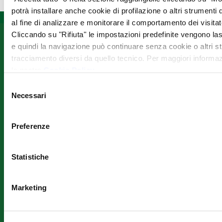
potrà installare anche cookie di profilazione o altri strumenti
al fine di analizzare e monitorare il comportamento dei visitato
Cliccando su "Rifiuta" le impostazioni predefinite vengono las
Informazioni
Fondazione
Seguici
e quindi la navigazione può continuare senza cookie o altri st
ANT
su
Assistenza
tracciamento diversi da quello tecnico. Per maggiori informaz
Franco
domiciliare
la nostra
Cookie Policy
.
Prevenzione
Pannuti
Formazione
Selezione
ETS
Ricerca –
Necessari
del
via Jacopo
Progetti
consenso
di Paolo 36
Iscriviti
Europei
40128
alla
Preferenze
Lavora con
Bologna
newslett
noi
Tel:
051
Dove siamo
7190111
Iscriviti
Statistiche
– Contatti
alla
E-mail:
newsletter
Mail
info@ant.it
Operatori
IBAN: IT49Z070720240200
Marketing
ANT
CF
Privacy
01229650377
Policy
Canale di