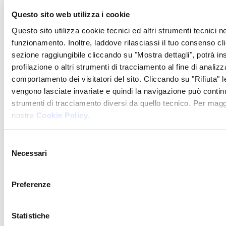
P
Questo sito web utilizza i cookie
c
Questo sito utilizza cookie tecnici ed altri strumenti tecnici n
l
funzionamento. Inoltre, laddove rilasciassi il tuo consenso cl
sezione raggiungibile cliccando su "Mostra dettagli", potrà in
s
profilazione o altri strumenti di tracciamento al fine di analizz
comportamento dei visitatori del sito. Cliccando su "Rifiuta" l
vengono lasciate invariate e quindi la navigazione può contin
strumenti di tracciamento diversi da quello tecnico. Per maggi
S
nostra
Cookie Policy
.
C
Selezione
U
Necessari
del
consenso
Preferenze
Statistiche