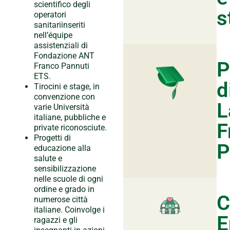
scientifico degli
s
operatori
sanitariinseriti
nell’équipe
assistenziali di
Fondazione ANT
P
Franco Pannuti
ETS.
d
Tirocini e stage, in
convenzione con
L
varie Università
italiane, pubbliche e
F
private riconosciute.
Progetti di
P
educazione alla
salute e
sensibilizzazione
nelle scuole di ogni
ordine e grado in
C
numerose città
italiane. Coinvolge i
E
ragazzi e gli