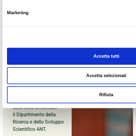
Marketing
Formazione e Ricerca
Accetta tutti
Nato nel 2003 sotto la
guida del Comitato
Accetta selezionati
Scientifico ANT – cui
spetta il compito di
monitoraggio delle
Rifiuta
ricerche e di definizione
delle linee d’indirizzo –
il Dipartimento della
Ricerca e dello Sviluppo
Scientifico ANT.