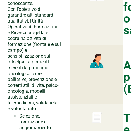
f
conoscenze.
Con l’obiettivo di
o
garantire alti standard
qualitativi, l’Unità
s
Operativa di Formazione
e Ricerca progetta e
coordina attività di
formazione (frontale e sul
campo) e
sensibilizzazione sui
A
principali argomenti
inerenti la patologia
p
oncologica: cure
palliative, prevenzione e
(
corretti stili di vita, psico-
oncologia, modelli
assistenziali e
telemedicina, solidarietà
e volontariato.
T
Selezione,
formazione e
e
aggiornamento