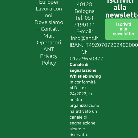
Europei
40128
alla
Lavora con
Bologna
newslett
noi
Tel:
051
Dove siamo
7190111
Iscriviti
– Contatti
alla
E-mail:
newsletter
Mail
info@ant.it
Operatori
IBAN: IT49Z070720240200
ANT
CF
Privacy
01229650377
Policy
Canale di
segnalazione
Whistleblowing
In conformità
al D. Lgs
24/2023, la
nostra
organizzazione
ha attivato un
canale di
segnalazione
sicuro e
riservato.