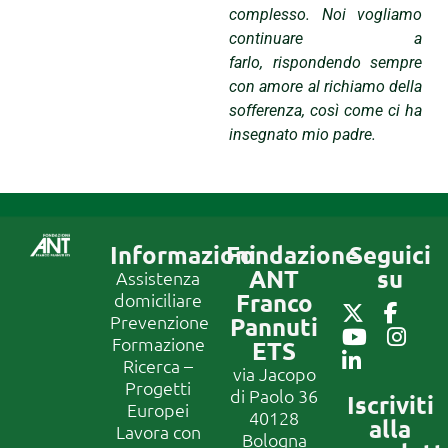
complesso. Noi vogliamo
continuare a
farlo,
rispondendo sempre
con amore al richiamo della
sofferenza, così come ci ha
insegnato mio padre.
Informazioni
Fondazione
Seguici
ANT
su
Assistenza
Franco
domiciliare
Prevenzione
Pannuti
Formazione
ETS
Ricerca –
via Jacopo
Progetti
di Paolo 36
Iscriviti
Europei
40128
alla
Lavora con
Bologna