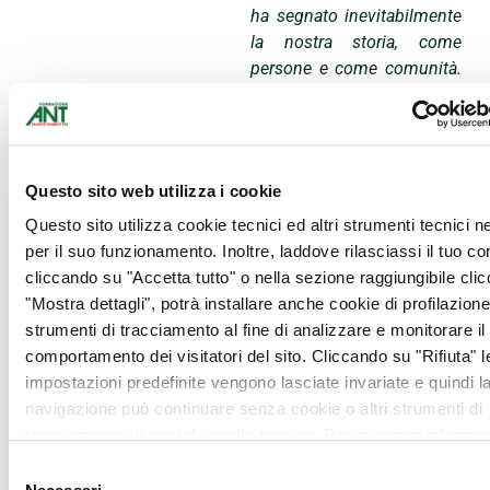
ha segnato inevitabilmente
la nostra storia, come
persone e come comunità.
È stato un anno difficile per
il senso di precarietà e di
incertezza che ci ha
pervasi. Eppure di quei
Questo sito web utilizza i cookie
giorni ricordo soprattutto
l’abnegazione e la
Questo sito utilizza cookie tecnici ed altri strumenti tecnici 
professionalità con cui i
per il suo funzionamento. Inoltre, laddove rilasciassi il tuo c
nostri medici, infermieri e
cliccando su "Accetta tutto" o nella sezione raggiungibile cli
psicologi hanno affrontato
"Mostra dettagli", potrà installare anche cookie di profilazione 
il quotidiano, in tutti i
strumenti di tracciamento al fine di analizzare e monitorare il
territori dove siamo
comportamento dei visitatori del sito. Cliccando su "Rifiuta" l
presenti, con la
impostazioni predefinite vengono lasciate invariate e quindi l
consapevolezza di essere
navigazione può continuare senza cookie o altri strumenti di
indispensabili per
tracciamento diversi da quello tecnico. Per maggiori informaz
proteggere e tutelare le
visualizza la nostra
Cookie Policy
.
Selezione
persone fragili dai contagi,