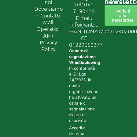
newslett
noi
Tel:
051
Dove siamo
7190111
Iscriviti
– Contatti
alla
E-mail:
newsletter
Mail
info@ant.it
Operatori
IBAN: IT49Z070720240200
ANT
CF
Privacy
01229650377
Policy
Canale di
segnalazione
Whistleblowing
In conformità
al D. Lgs
24/2023, la
nostra
organizzazione
ha attivato un
canale di
segnalazione
sicuro e
riservato.
Accedi al
sistema