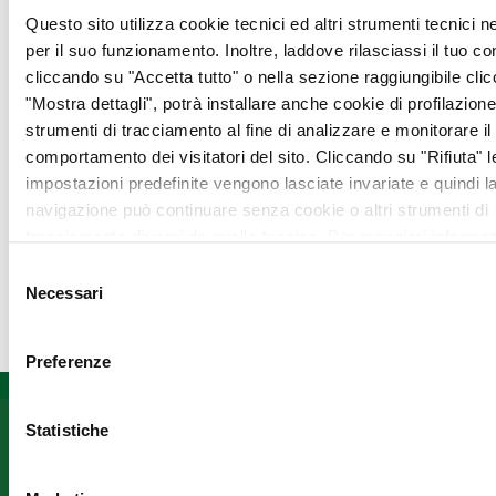
Questo sito utilizza cookie tecnici ed altri strumenti tecnici 
per il suo funzionamento. Inoltre, laddove rilasciassi il tuo c
cliccando su "Accetta tutto" o nella sezione raggiungibile cli
"Mostra dettagli", potrà installare anche cookie di profilazione 
strumenti di tracciamento al fine di analizzare e monitorare il
comportamento dei visitatori del sito. Cliccando su "Rifiuta" l
impostazioni predefinite vengono lasciate invariate e quindi l
navigazione può continuare senza cookie o altri strumenti di
tracciamento diversi da quello tecnico. Per maggiori informaz
visualizza la nostra
Cookie Policy
.
Selezione
Necessari
del
consenso
Preferenze
Statistiche
Informazioni
Fondazione
Seguici
ANT
su
Assistenza
Franco
domiciliare