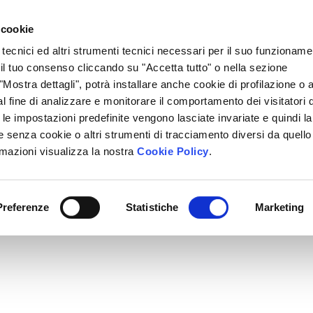
Lavora Con Noi
Regali Solidali
Lasciti Testamentari
 cookie
 tecnici ed altri strumenti tecnici necessari per il suo funzioname
cciamo
Che Cosa Puoi Fare Tu
Sedi Locali
i il tuo consenso cliccando su "Accetta tutto" o nella sezione
Mostra dettagli", potrà installare anche cookie di profilazione o al
l fine di analizzare e monitorare il comportamento dei visitatori 
" le impostazioni predefinite vengono lasciate invariate e quindi la
 senza cookie o altri strumenti di tracciamento diversi da quello
rmazioni visualizza la nostra
Cookie Policy
.
Preferenze
Statistiche
Marketing