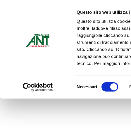
Dona Ora
Questo sito web utilizza i
Questo sito utilizza cookie
Chi siamo
Che Cosa Fa
Inoltre, laddove rilasciass
Contattaci
raggiungibile cliccando su "
strumenti di tracciamento a
sito. Cliccando su "Rifiuta
navigazione può continuare
tecnico. Per maggiori info
Selezione
Necessari
del
consenso