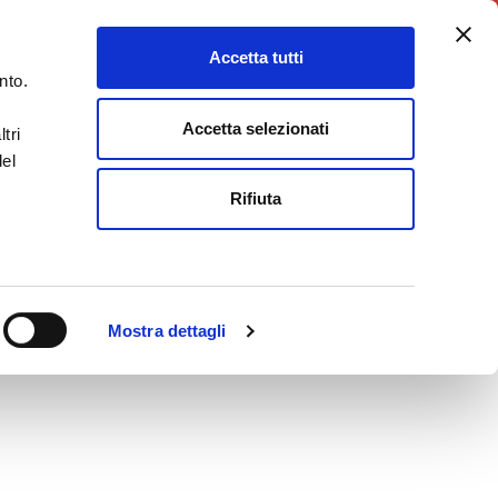
5X1000
Charity Point
Accetta tutti
DONA ORA
nto.
Accetta selezionati
tri
del
Rifiuta
Mostra dettagli