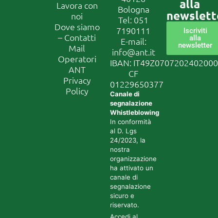
alla
Lavora con
Bologna
newslett
noi
Tel:
051
Dove siamo
7190111
Iscriviti
– Contatti
alla
E-mail:
newsletter
Mail
info@ant.it
Operatori
IBAN: IT49Z070720240200
ANT
CF
Privacy
01229650377
Policy
Canale di
segnalazione
Whistleblowing
In conformità
al D. Lgs
24/2023, la
nostra
organizzazione
ha attivato un
canale di
segnalazione
sicuro e
riservato.
Accedi al