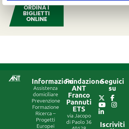
ORDINA I
BIGLIETTI
ONLINE
Informazioni
Fondazione
Seguici
ANT
su
Assistenza
Franco
domiciliare
Prevenzione
Pannuti
Formazione
ETS
Ricerca –
via Jacopo
Progetti
di Paolo 36
Iscriviti
Europei
40128