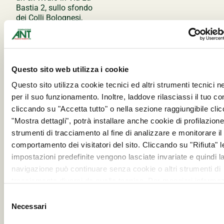
Bastia 2, sullo sfondo
dei Colli Bolognesi,
circondato dal verde del
Parco dei Gessi, in cui
suggestivi risultano gli
eventi serali, quando
all’illuminazione diffusa
Questo sito web utilizza i cookie
della serra si aggiunge la
Questo sito utilizza cookie tecnici ed altri strumenti tecnici 
vista del cielo stellato
per il suo funzionamento. Inoltre, laddove rilasciassi il tuo c
attraverso la trasparenza
del tetto.
cliccando su "Accetta tutto" o nella sezione raggiungibile cli
La serata
prevede una
"Mostra dettagli", potrà installare anche cookie di profilazione 
cena a buffet curata da
strumenti di tracciamento al fine di analizzare e monitorare il
Felsinea Ristorazione
comportamento dei visitatori del sito. Cliccando su "Rifiuta" l
con prodotti a km 0
impostazioni predefinite vengono lasciate invariate e quindi l
nell’ottica della
navigazione può continuare senza cookie o altri strumenti di
sostenibilità ambientale
cui seguirà un concerto
tracciamento diversi da quello tecnico. Per maggiori informaz
di musica dal vivo del
visualizza la nostra
Cookie Policy
.
Selezione
gruppo FuoriModà e un
Necessari
del
cocktail bar con offerta
ad ANT.
consenso