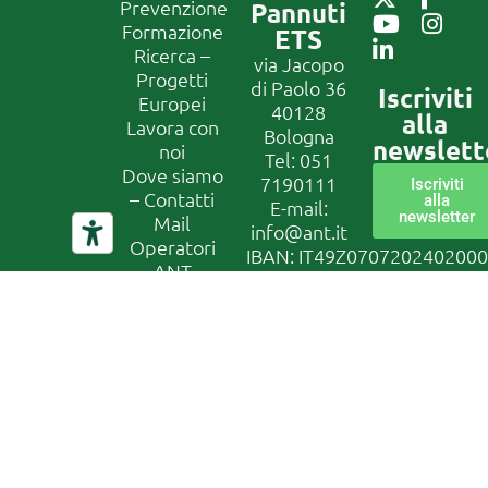
Prevenzione
Pannuti
Formazione
ETS
Ricerca –
via Jacopo
Progetti
di Paolo 36
Iscriviti
Europei
40128
alla
Lavora con
Bologna
newslett
noi
Tel:
051
Dove siamo
7190111
Iscriviti
– Contatti
alla
E-mail:
newsletter
Mail
info@ant.it
Operatori
IBAN: IT49Z070720240200
ANT
CF
Privacy
01229650377
Policy
Canale di
segnalazione
Whistleblowing
In conformità
al D. Lgs
24/2023, la
nostra
organizzazione