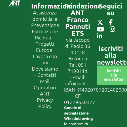
Informazioni
Fondazione
Seguici
ANT
su
Assistenza
Franco
domiciliare
Prevenzione
Pannuti
Formazione
ETS
Ricerca –
via Jacopo
Progetti
di Paolo 36
Iscriviti
Europei
40128
alla
Lavora con
Bologna
newslett
noi
Tel:
051
Dove siamo
7190111
Iscriviti
– Contatti
alla
E-mail:
newsletter
Mail
info@ant.it
Operatori
IBAN: IT49Z070720240200
ANT
CF
Privacy
01229650377
Policy
Canale di
segnalazione
Whistleblowing
In conformità