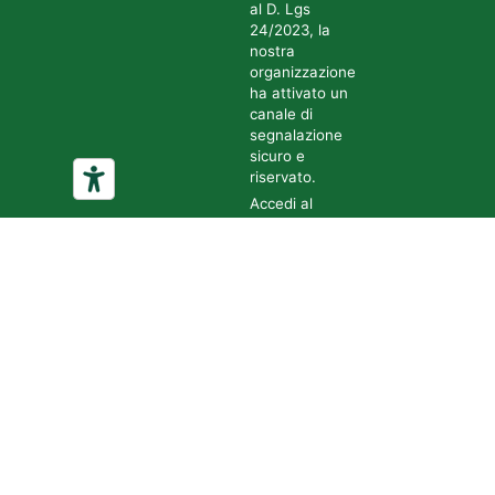
al D. Lgs
24/2023, la
nostra
organizzazione
ha attivato un
canale di
segnalazione
sicuro e
riservato.
Accedi al
sistema
tramite il
seguente link:
Accedi al
canale di
segnalazione
Tutte le
segnalazioni
sono gestite in
forma
confidenziale
e nel pieno