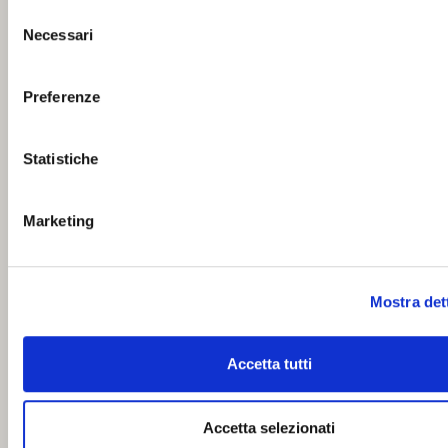
visualizza la nostra
Cookie Policy
.
Selezione
Necessari
del
consenso
Preferenze
Statistiche
Marketing
Mostra det
Accetta tutti
Accetta selezionati