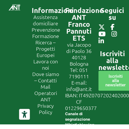
Informazioni
Fondazione
Seguici
ANT
su
Assistenza
Franco
domiciliare
Prevenzione
Pannuti
Formazione
ETS
Ricerca –
via Jacopo
Progetti
di Paolo 36
Iscriviti
Europei
40128
alla
Lavora con
Bologna
newslett
noi
Tel:
051
Dove siamo
7190111
Iscriviti
– Contatti
alla
E-mail:
newsletter
Mail
info@ant.it
Operatori
IBAN: IT49Z070720240200
ANT
CF
Privacy
01229650377
Policy
Canale di
segnalazione
Whistleblowing