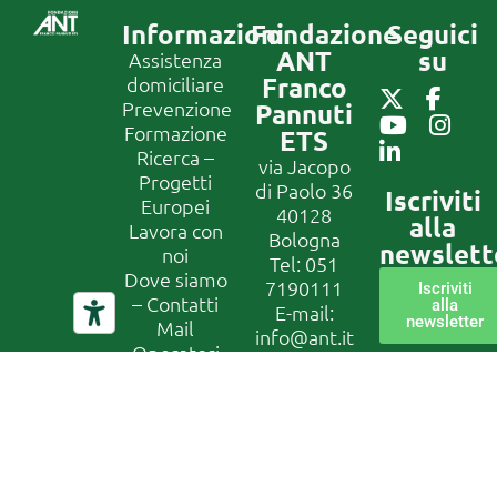
Informazioni
Fondazione
Seguici
ANT
su
Assistenza
Franco
domiciliare
Prevenzione
Pannuti
Formazione
ETS
Ricerca –
via Jacopo
Progetti
di Paolo 36
Iscriviti
Europei
40128
alla
Lavora con
Bologna
newslett
noi
Tel:
051
Dove siamo
7190111
Iscriviti
– Contatti
alla
E-mail:
newsletter
Mail
info@ant.it
Operatori
IBAN: IT49Z070720240200
ANT
CF
Privacy
01229650377
Policy
Canale di
segnalazione
Whistleblowing
In conformità