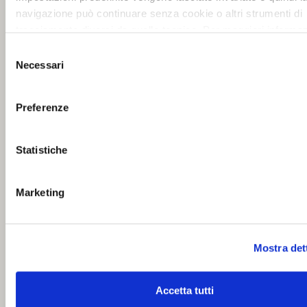
navigazione può continuare senza cookie o altri strumenti di
tracciamento diversi da quello tecnico. Per maggiori informaz
visualizza la nostra
Cookie Policy
.
Selezione
Necessari
del
consenso
Preferenze
Statistiche
Marketing
Mostra det
Accetta tutti