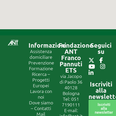
Informazioni
Fondazione
Seguici
ANT
su
Assistenza
Franco
domiciliare
Prevenzione
Pannuti
Formazione
ETS
Ricerca –
via Jacopo
Progetti
di Paolo 36
Iscriviti
Europei
40128
alla
Lavora con
Bologna
newslett
noi
Tel:
051
Dove siamo
7190111
Iscriviti
– Contatti
alla
E-mail:
newsletter
Mail
info@ant.it