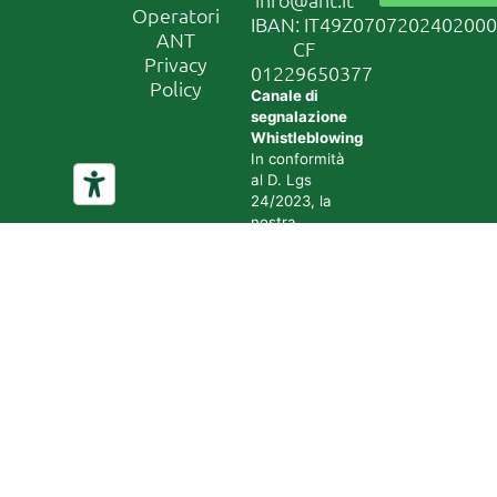
Operatori
IBAN: IT49Z070720240200
ANT
CF
Privacy
01229650377
Policy
Canale di
segnalazione
Whistleblowing
In conformità
al D. Lgs
24/2023, la
nostra
organizzazione
ha attivato un
canale di
segnalazione
sicuro e
riservato.
Accedi al
sistema
tramite il
seguente link:
Accedi al
canale di