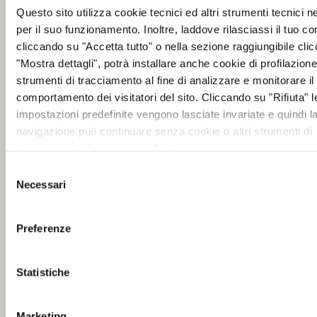
Questo sito utilizza cookie tecnici ed altri strumenti tecnici 
per il suo funzionamento. Inoltre, laddove rilasciassi il tuo c
cliccando su "Accetta tutto" o nella sezione raggiungibile cli
"Mostra dettagli", potrà installare anche cookie di profilazione 
strumenti di tracciamento al fine di analizzare e monitorare il
comportamento dei visitatori del sito. Cliccando su "Rifiuta" l
impostazioni predefinite vengono lasciate invariate e quindi l
navigazione può continuare senza cookie o altri strumenti di
tracciamento diversi da quello tecnico. Per maggiori informaz
visualizza la nostra
Cookie Policy
.
Selezione
Necessari
del
consenso
Preferenze
Statistiche
Marketing