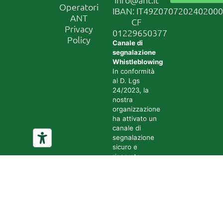
Operatori
IBAN: IT49Z070720240200
ANT
CF
Privacy
01229650377
Policy
Canale di
segnalazione
Whistleblowing
In conformità
al D. Lgs
24/2023, la
nostra
organizzazione
ha attivato un
canale di
segnalazione
sicuro e
riservato.
Accedi al
sistema
tramite il
seguente link:
Accedi al
canale di