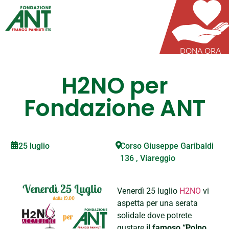
DONA ORA
H2NO per
Fondazione ANT
25 luglio
Corso Giuseppe Garibaldi
136 , Viareggio
Venerdì 25 luglio
H2NO
vi
aspetta per una serata
solidale dove potrete
gustare
il famoso “Polpo