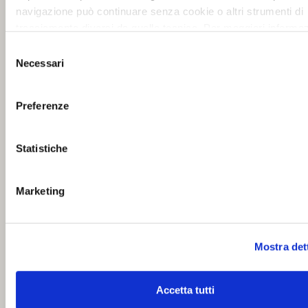
navigazione può continuare senza cookie o altri strumenti di
tracciamento diversi da quello tecnico. Per maggiori informaz
visualizza la nostra
Cookie Policy
.
Selezione
Necessari
del
consenso
Preferenze
Statistiche
Marketing
Mostra det
Accetta tutti