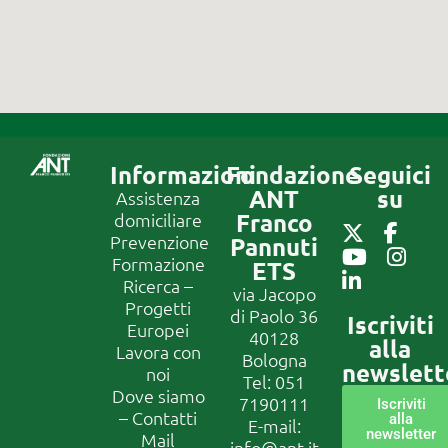
Informazioni
Fondazione
Seguici
ANT
su
Assistenza
Franco
domiciliare
Prevenzione
Pannuti
Formazione
ETS
Ricerca –
via Jacopo
Progetti
di Paolo 36
Iscriviti
Europei
40128
alla
Lavora con
Bologna
newslett
noi
Tel:
051
Dove siamo
7190111
Iscriviti
– Contatti
alla
E-mail:
newsletter
Mail
info@ant.it