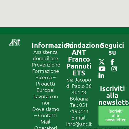
Informazioni
Fondazione
Seguici
ANT
su
Assistenza
Franco
domiciliare
Prevenzione
Pannuti
Formazione
ETS
Ricerca –
via Jacopo
Progetti
di Paolo 36
Iscriviti
Europei
40128
alla
Lavora con
Bologna
newslett
noi
Tel:
051
Dove siamo
7190111
Iscriviti
– Contatti
alla
E-mail:
newsletter
Mail
info@ant.it
Operatori