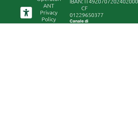
IBAN: IT49Z070720240200
ANT
CF
Privacy
01229650377
Policy
Canale di
segnalazione
Whistleblowing
In conformità
al D. Lgs
24/2023, la
nostra
organizzazione
ha attivato un
canale di
segnalazione
sicuro e
riservato.
Accedi al
sistema
tramite il
seguente link:
Accedi al
canale di