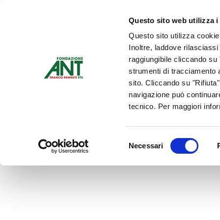
Dona Ora
Questo sito web utilizza i
Questo sito utilizza cookie
Chi siamo
Che Cosa Fa
Inoltre, laddove rilasciass
Contattaci
raggiungibile cliccando su "
strumenti di tracciamento a
sito. Cliccando su "Rifiuta
navigazione può continuare
tecnico. Per maggiori info
Selezione
Necessari
del
consenso