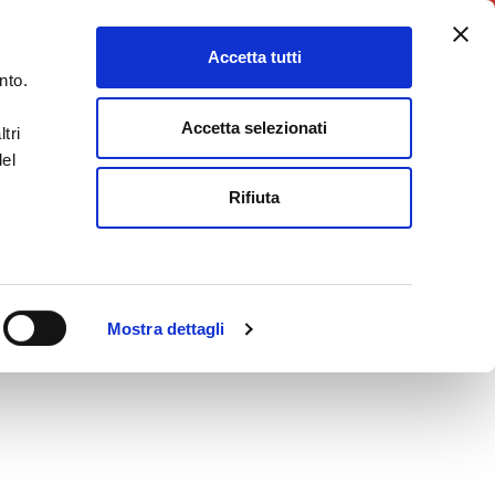
5X1000
Charity Point
Accetta tutti
DONA ORA
nto.
Accetta selezionati
tri
del
Rifiuta
Mostra dettagli