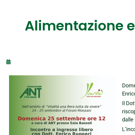
Alimentazione e
Domen
Enric
Il Do
risco
dalle
L’inc