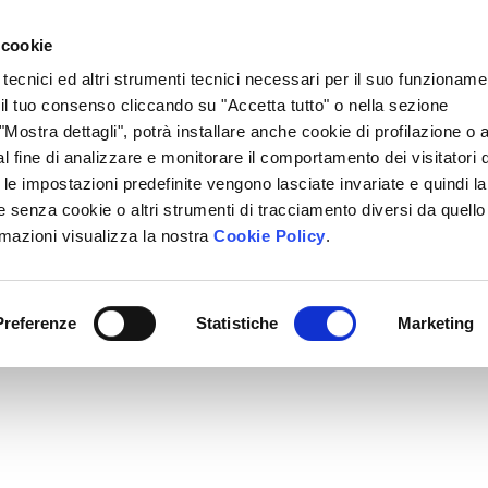
Lavora Con Noi
Regali Solidali
Lasciti Testamentari
 cookie
 tecnici ed altri strumenti tecnici necessari per il suo funzioname
cciamo
Che Cosa Puoi Fare Tu
Sedi Locali
i il tuo consenso cliccando su "Accetta tutto" o nella sezione
Mostra dettagli", potrà installare anche cookie di profilazione o al
l fine di analizzare e monitorare il comportamento dei visitatori 
" le impostazioni predefinite vengono lasciate invariate e quindi la
 senza cookie o altri strumenti di tracciamento diversi da quello
rmazioni visualizza la nostra
Cookie Policy
.
Preferenze
Statistiche
Marketing