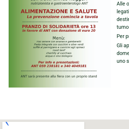
Alle 
legat
desti
tumor
Per p
Gli a
domen
uno s