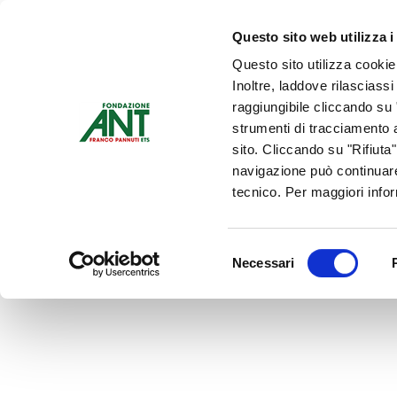
Dona Ora
Questo sito web utilizza i
Questo sito utilizza cookie
Chi siamo
Che Cosa Fa
Inoltre, laddove rilasciass
Contattaci
raggiungibile cliccando su "
strumenti di tracciamento a
sito. Cliccando su "Rifiuta
navigazione può continuare
tecnico. Per maggiori info
Selezione
Necessari
del
consenso