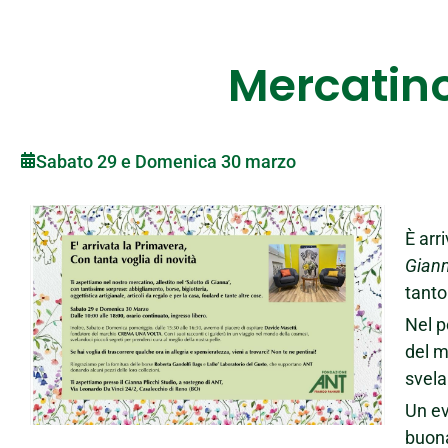
Mercatino
Sabato 29 e Domenica 30 marzo
È arr
Gian
tanto
Nel p
del 
svela
Un ev
buona