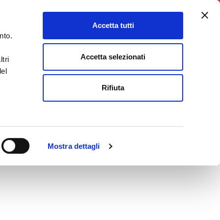
5X1000
Charity Point
Accetta tutti
DONA ORA
nto.
Accetta selezionati
tri
del
Rifiuta
Mostra dettagli