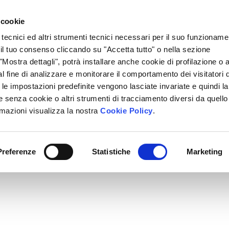
Lavora Con Noi
Regali Solidali
Lasciti Testamentari
 cookie
 tecnici ed altri strumenti tecnici necessari per il suo funzioname
cciamo
Che Cosa Puoi Fare Tu
Sedi Locali
i il tuo consenso cliccando su "Accetta tutto" o nella sezione
Mostra dettagli", potrà installare anche cookie di profilazione o al
l fine di analizzare e monitorare il comportamento dei visitatori 
" le impostazioni predefinite vengono lasciate invariate e quindi la
 senza cookie o altri strumenti di tracciamento diversi da quello
rmazioni visualizza la nostra
Cookie Policy
.
Preferenze
Statistiche
Marketing