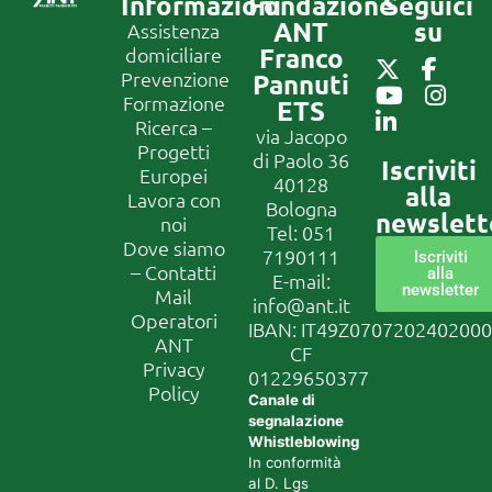
Informazioni
Fondazione
Seguici
ANT
su
Assistenza
Franco
domiciliare
Prevenzione
Pannuti
Formazione
ETS
Ricerca –
via Jacopo
Progetti
di Paolo 36
Iscriviti
Europei
40128
alla
Lavora con
Bologna
newslett
noi
Tel:
051
Dove siamo
7190111
Iscriviti
– Contatti
alla
E-mail:
newsletter
Mail
info@ant.it
Operatori
IBAN: IT49Z070720240200
ANT
CF
Privacy
01229650377
Policy
Canale di
segnalazione
Whistleblowing
In conformità
al D. Lgs