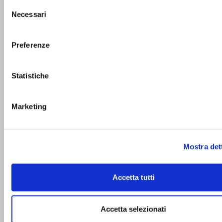
visualizza la nostra
Cookie Policy
.
Selezione
Necessari
del
consenso
Preferenze
Statistiche
Marketing
Mostra det
Accetta tutti
Accetta selezionati