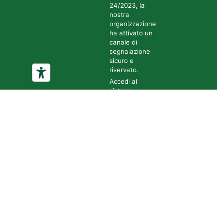
24/2023, la
nostra
organizzazione
ha attivato un
canale di
segnalazione
sicuro e
riservato.
Accedi al
sistema
tramite il
seguente link:
Accedi al
canale di
segnalazione
Tutte le
segnalazioni
sono gestite in
forma
confidenziale
e nel pieno
rispetto della