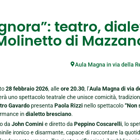
nora”: teatro, dialet
Molinetto di Mazzan
Aula Magna in via della R
to
28 febbraio 2026
, alle
ore 20.30
, l’
Aula Magna di via d
erà uno spettacolo teatrale che unisce comicità, tradizio
tro Gavardo
presenta
Paola Rizzi
nello spettacolo
“Non 
ormance in
dialetto bresciano
.
to da
John Comini
e diretto da
Peppino Coscarelli
, lo sp
nile ironico e disarmante, capace di raccontare la quoti