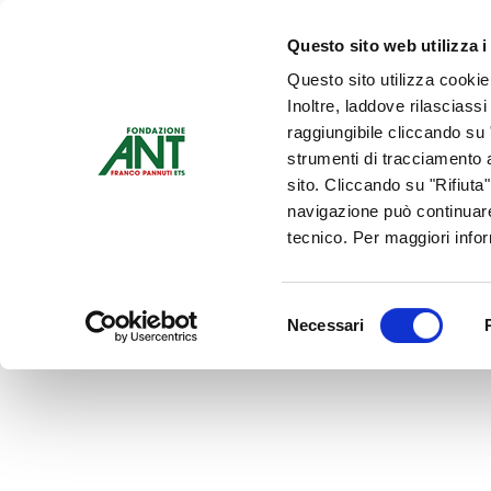
Dona Ora
Questo sito web utilizza i
Questo sito utilizza cookie
Chi siamo
Che Cosa Fa
Inoltre, laddove rilasciass
Contattaci
raggiungibile cliccando su "
strumenti di tracciamento a
sito. Cliccando su "Rifiuta
navigazione può continuare
tecnico. Per maggiori info
Selezione
Necessari
del
consenso