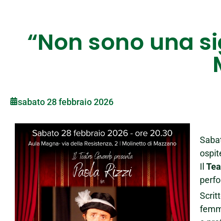
“Non sono una sig
sabato 28 febbraio 2026
Saba
ospit
Il
Tea
perf
Scrit
femmi