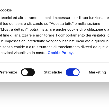
Lavora Con Noi
Regali Solidali
Lasciti Testamentari
 cookie
 tecnici ed altri strumenti tecnici necessari per il suo funzioname
cciamo
Che Cosa Puoi Fare Tu
Sedi Locali
i il tuo consenso cliccando su "Accetta tutto" o nella sezione
Mostra dettagli", potrà installare anche cookie di profilazione o al
l fine di analizzare e monitorare il comportamento dei visitatori 
" le impostazioni predefinite vengono lasciate invariate e quindi la
 senza cookie o altri strumenti di tracciamento diversi da quello
rmazioni visualizza la nostra
Cookie Policy
.
Preferenze
Statistiche
Marketing