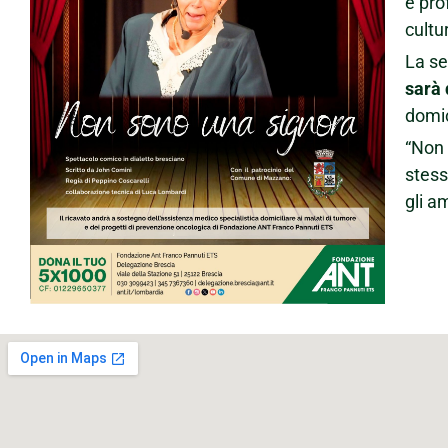
e pro
cultu
La se
sarà
domic
“Non 
stess
gli a