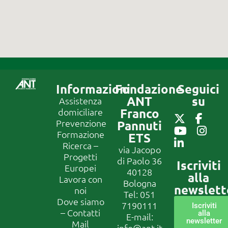
Informazioni
Fondazione
Seguici
ANT
su
Assistenza
Franco
domiciliare
Prevenzione
Pannuti
Formazione
ETS
Ricerca –
via Jacopo
Progetti
di Paolo 36
Iscriviti
Europei
40128
alla
Lavora con
Bologna
newslett
noi
Tel:
051
Dove siamo
7190111
Iscriviti
– Contatti
alla
E-mail:
newsletter
Mail
info@ant.it