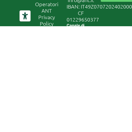
Operatori
IBAN: IT49Z070720240200
ANT
CF
Privacy
01229650377
Policy
Canale di
segnalazione
Whistleblowing
In conformità
al D. Lgs
24/2023, la
nostra
organizzazione
ha attivato un
canale di
segnalazione
sicuro e
riservato.
Accedi al
sistema
tramite il
seguente link:
Accedi al
canale di