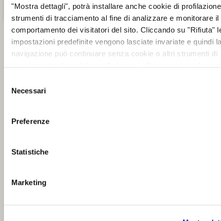
"Mostra dettagli", potrà installare anche cookie di profilazione 
strumenti di tracciamento al fine di analizzare e monitorare il
comportamento dei visitatori del sito. Cliccando su "Rifiuta" l
impostazioni predefinite vengono lasciate invariate e quindi l
navigazione può continuare senza cookie o altri strumenti di
tracciamento diversi da quello tecnico. Per maggiori informaz
visualizza la nostra
Cookie Policy
.
Selezione
Necessari
del
consenso
Preferenze
Statistiche
Marketing