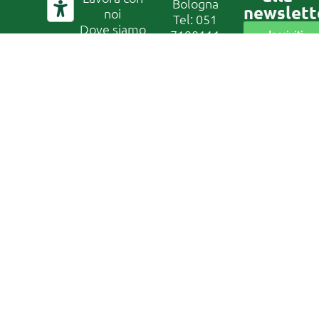
Bologna
newslett
noi
Tel:
051
Dove siamo
7190111
Iscriviti
– Contatti
alla
E-mail:
newsletter
Mail
info@ant.it
Operatori
IBAN: IT49Z070720240200
ANT
CF
Privacy
01229650377
Policy
Canale di
segnalazione
Whistleblowing
In conformità
al D. Lgs
24/2023, la
nostra
organizzazione
ha attivato un
canale di
segnalazione
sicuro e
riservato.
Accedi al