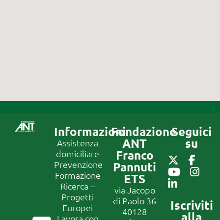
Informazioni
Fondazione
Seguici
ANT
su
Assistenza
Franco
domiciliare
Prevenzione
Pannuti
Formazione
ETS
Ricerca –
via Jacopo
Progetti
di Paolo 36
Iscriviti
Europei
40128
alla
Lavora con