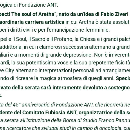
ogica di Fondazione ANT.
ect! The soul of Aretha”, nato da un’idea di Fabio Ziveri
raordinaria carriera artistica
in cui Aretha è stata assolu
per i diritti civili e per l’emancipazione femminile.
spel e il Soul, il Sacro e il Profano, la Chiesa e i grandi p
addittoria, in cui i clamorosi successi si alternano a gran
liari e a momenti di grande depressione. Non è irriverent
ardi, la sua potentissima voce e la sua prepotente fisici
e City alternano interpretazioni personali ad arrangiament
ndo di ricreare la magica atmosfera di quegli anni.
Speci
cavato della serata sarà interamente devoluto a sostegno 
.
sta del 45° anniversario di Fondazione ANT, che ricorrerà n
dente del Comitato Eubiosia ANT, organizzatrice della 
a serata all’istituzione della Borsa di Studio Franco Pan
ne ricercatore che sviluppi studi in campo di oncologia, cur