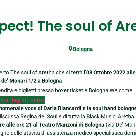
pect! The soul of Ar
Bologna
rto The soul of Aretha che si terrà l’
08 Ottobre 2022 alle
a de’ Monari 1/2 a Bologna
ndita e biglietti presso boxer ticket e Bologna Welcome:
ta i biglietti online
nomenale voce di Daria Biancardi e la soul band bologn
ndiscussa Regina del Soul e di tutta la Black Music, Aretha
re alle ore 21 al Teatro Manzoni di Bologna
(via De’ Mona
gno delle attività di assistenza medico specialistica domi