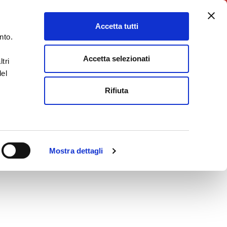
5X1000
Charity Point
Accetta tutti
DONA ORA
nto.
Accetta selezionati
tri
del
Rifiuta
Mostra dettagli