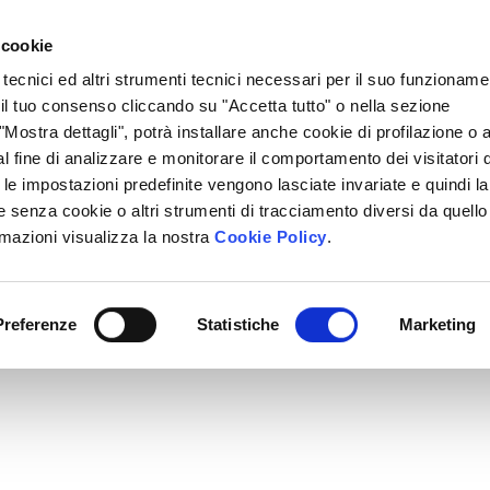
Lavora Con Noi
Regali Solidali
Lasciti Testamentari
 cookie
 tecnici ed altri strumenti tecnici necessari per il suo funzioname
cciamo
Che Cosa Puoi Fare Tu
Sedi Locali
i il tuo consenso cliccando su "Accetta tutto" o nella sezione
Mostra dettagli", potrà installare anche cookie di profilazione o al
l fine di analizzare e monitorare il comportamento dei visitatori 
" le impostazioni predefinite vengono lasciate invariate e quindi la
 senza cookie o altri strumenti di tracciamento diversi da quello
rmazioni visualizza la nostra
Cookie Policy
.
Preferenze
Statistiche
Marketing