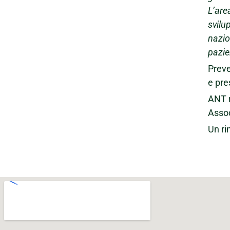
L’are
svilu
nazio
pazie
Preve
e pre
ANT r
Assoc
Un ri