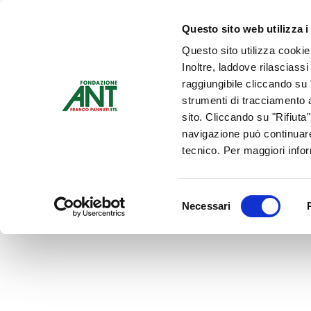
Dona Ora
Questo sito web utilizza i
Questo sito utilizza cookie
Chi siamo
Che Cosa Fa
Inoltre, laddove rilasciass
Contattaci
raggiungibile cliccando su "
strumenti di tracciamento a
sito. Cliccando su "Rifiuta
navigazione può continuare
tecnico. Per maggiori info
Selezione
Necessari
del
consenso