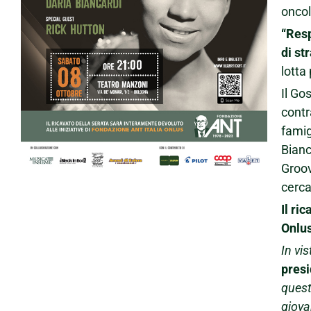
oncol
“Resp
di st
lotta 
Il Go
contr
famig
Bianc
Groov
cerca
Il ri
Onlus
In vi
presi
quest
giova