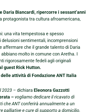
 e Daria Biancardi, ripercorre i sessant’anni
ta protagonista tra cultura afroamericana,
alchi: una vita tempestosa e spesso
di delusioni sentimentali, incomprensioni
e affermare che il grande talento di Daria
tà abbiano molto in comune con Aretha. I
i rigorosamente fedeli agli originali
al guest Rick Hutton.
delle attività di Fondazione ANT Italia
el 2023 –
dichiara
Eleonora Gazzotti
serata –
vogliamo dedicare il ricavato di
nuti che ANT conferirà annualmente a un
e palliative e cure di supporto a domicilio.