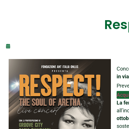
Res
Conce
in vi
Preve
Acquis
La fe
all’i
ottob
soste