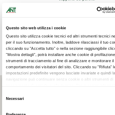
dell’iniziativa, il Tour
Galacticos 2026 si
conferma un appuntamento
capace di unire memoria,
Questo sito web utilizza i cookie
sport e attenzione concreta
verso chi ha bisogno.
Questo sito utilizza cookie tecnici ed altri strumenti tecnici 
per il suo funzionamento. Inoltre, laddove rilasciassi il tuo c
Vi aspettiamo numerosi per
cliccando su "Accetta tutto" o nella sezione raggiungibile cli
vivere insieme una serata
"Mostra dettagli", potrà installare anche cookie di profilazione 
speciale all’insegna del
strumenti di tracciamento al fine di analizzare e monitorare il
rugby e della solidarieta’.
comportamento dei visitatori del sito. Cliccando su "Rifiuta" l
impostazioni predefinite vengono lasciate invariate e quindi l
navigazione può continuare senza cookie o altri strumenti di
tracciamento diversi da quello tecnico. Per maggiori informaz
visualizza la nostra
Cookie Policy
.
Selezione
Necessari
del
consenso
Preferenze