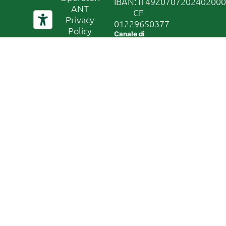
IBAN: IT49Z070720240200
ANT
CF
Privacy
01229650377
Policy
Canale di
segnalazione
Whistleblowing
In conformità
al D. Lgs
24/2023, la
nostra
organizzazione
ha attivato un
canale di
segnalazione
sicuro e
riservato.
Accedi al
sistema
tramite il
seguente link:
Accedi al
canale di