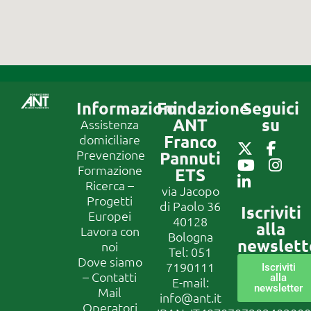
Informazioni
Fondazione
Seguici
ANT
su
Assistenza
Franco
domiciliare
Prevenzione
Pannuti
Formazione
ETS
Ricerca –
via Jacopo
Progetti
di Paolo 36
Iscriviti
Europei
40128
alla
Lavora con
Bologna
newslett
noi
Tel:
051
Dove siamo
7190111
Iscriviti
– Contatti
alla
E-mail:
newsletter
Mail
info@ant.it
Operatori