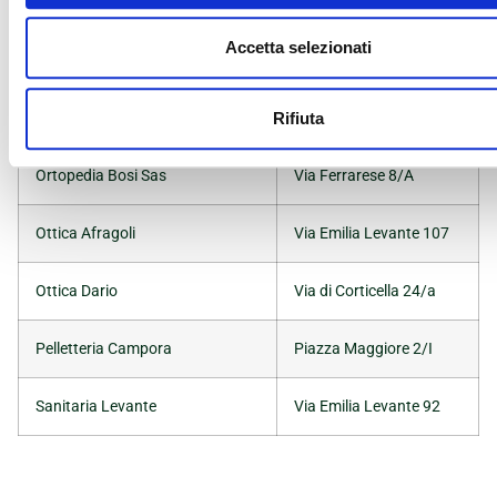
Melluso Store
P.zza di P.tas S.Isaia 4
Accetta selezionati
Naturelle Srl
Via Botticelli 10
Rifiuta
Nuova Maestri Ufficio Srl
Via Baracca 5/c
Ortopedia Bosi Sas
Via Ferrarese 8/A
Ottica Afragoli
Via Emilia Levante 107
Ottica Dario
Via di Corticella 24/a
Pelletteria Campora
Piazza Maggiore 2/I
Sanitaria Levante
Via Emilia Levante 92