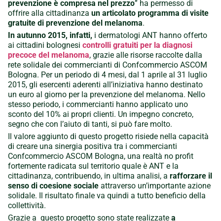
prevenzione è compresa nel prezzo
” ha permesso di
offrire alla cittadinanza
un articolato programma di visite
gratuite di prevenzione del melanoma
.
In autunno 2015, infatti,
i dermatologi ANT hanno offerto
ai cittadini bolognesi
controlli gratuiti per la diagnosi
precoce del melanoma
, grazie alle risorse raccolte dalla
rete solidale dei commercianti di Confcommercio ASCOM
Bologna. Per un periodo di 4 mesi, dal 1 aprile al 31 luglio
2015, gli esercenti aderenti all’iniziativa hanno destinato
un euro al giorno per la prevenzione del melanoma. Nello
stesso periodo, i commercianti hanno applicato uno
sconto del 10% ai propri clienti. Un impegno concreto,
segno che con l’aiuto di tanti, si può fare molto.
Il valore aggiunto di questo progetto risiede nella capacità
di creare una sinergia positiva tra i commercianti
Confcommercio ASCOM Bologna, una realtà no profit
fortemente radicata sul territorio quale è ANT e la
cittadinanza, contribuendo, in ultima analisi, a
rafforzare il
senso di coesione sociale
attraverso un’importante azione
solidale. Il risultato finale va quindi a tutto beneficio della
collettività.
Grazie a questo progetto sono state realizzate
a