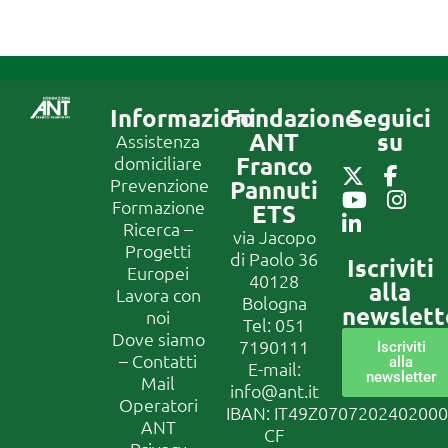
Informazioni
Fondazione
Seguici
ANT
su
Assistenza
Franco
domiciliare
Prevenzione
Pannuti
Formazione
ETS
Ricerca –
via Jacopo
Progetti
di Paolo 36
Iscriviti
Europei
40128
alla
Lavora con
Bologna
newslett
noi
Tel:
051
Dove siamo
7190111
Iscriviti
– Contatti
alla
E-mail:
newsletter
Mail
info@ant.it
Operatori
IBAN: IT49Z070720240200
ANT
CF