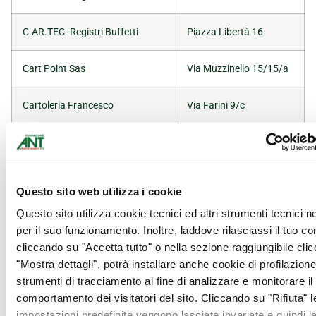
C.AR.TEC -Registri Buffetti
Piazza Libertà 16
Cart Point Sas
Via Muzzinello 15/15/a
Cartoleria Francesco
Via Farini 9/c
Caselli Arredamenti Srl
Via Nazionale 2/A
Cremonini Elite
Via D’Azeglio 22/b
Questo sito web utilizza i cookie
Questo sito utilizza cookie tecnici ed altri strumenti tecnici 
Cremonini Elite
P.zza dei Martiri 3/d
per il suo funzionamento. Inoltre, laddove rilasciassi il tuo c
cliccando su "Accetta tutto" o nella sezione raggiungibile cli
Dall’Olio Cose di Casa
Via Murri 20
"Mostra dettagli", potrà installare anche cookie di profilazione 
strumenti di tracciamento al fine di analizzare e monitorare il
Drogheria della Pioggia
Via Galliera 27
comportamento dei visitatori del sito. Cliccando su "Rifiuta" l
impostazioni predefinite vengono lasciate invariate e quindi l