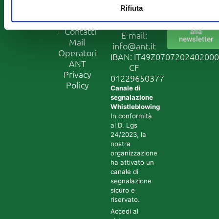
Bologna
newslett
noi
Rifiuta
Tel:
051
Dove siamo
7190111
Iscriviti
– Contatti
alla
E-mail:
newsletter
Mail
info@ant.it
Operatori
IBAN: IT49Z070720240200
ANT
CF
Privacy
01229650377
Policy
Canale di
segnalazione
Whistleblowing
In conformità
al D. Lgs
24/2023, la
nostra
organizzazione
ha attivato un
canale di
segnalazione
sicuro e
riservato.
Accedi al