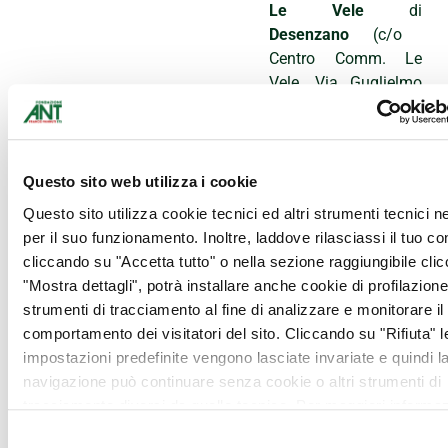
Le Vele
di
Desenzano
(c/o
Centro Comm. Le
Vele, Via Guglielmo
Marconi 1)
In 17 anni la Giornata di
Raccolta del Farmaco ha
raccolto oltre
4.500.000
Questo sito web utilizza i cookie
farmaci
, per un
Questo sito utilizza cookie tecnici ed altri strumenti tecnici 
controvalore commerciale
per il suo funzionamento. Inoltre, laddove rilasciassi il tuo c
di circa
26 milioni di euro
.
cliccando su "Accetta tutto" o nella sezione raggiungibile cli
L’ultima edizione, che ha
"Mostra dettagli", potrà installare anche cookie di profilazione 
avuto luogo l’11 febbraio
strumenti di tracciamento al fine di analizzare e monitorare il
2017, ha visto il
comportamento dei visitatori del sito. Cliccando su "Rifiuta" l
coinvolgimento di
3.851
impostazioni predefinite vengono lasciate invariate e quindi l
farmacie
e oltre
14.000
navigazione può continuare senza cookie o altri strumenti di
volontari
; dei
farmaci
tracciamento diversi da quello tecnico. Per maggiori informaz
raccolti hanno beneficiato
visualizza la nostra
Cookie Policy
.
Selezione
oltre
578.000 persone