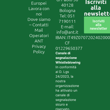
Iscriviti
Europei
40128
alla
Lavora con
Bologna
newslett
noi
Tel:
051
Dove siamo
7190111
Iscriviti
– Contatti
alla
E-mail:
newsletter
Mail
info@ant.it
Operatori
IBAN: IT49Z070720240200
ANT
CF
Privacy
01229650377
Policy
Canale di
segnalazione
Whistleblowing
In conformità
al D. Lgs
24/2023, la
nostra
organizzazione
ha attivato un
canale di
segnalazione
sicuro e
riservato.