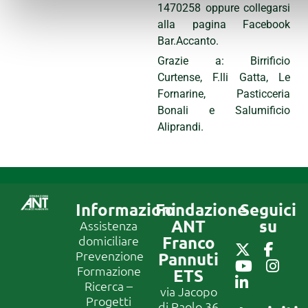
1470258 oppure collegarsi
alla pagina Facebook
Bar.Accanto.
Grazie a: Birrificio
Curtense, F.lli Gatta, Le
Fornarine, Pasticceria
Bonali e Salumificio
Aliprandi.
Informazioni
Fondazione
Seguici
ANT
su
Assistenza
Franco
domiciliare
Prevenzione
Pannuti
Formazione
ETS
Ricerca –
via Jacopo
Progetti
di Paolo 36