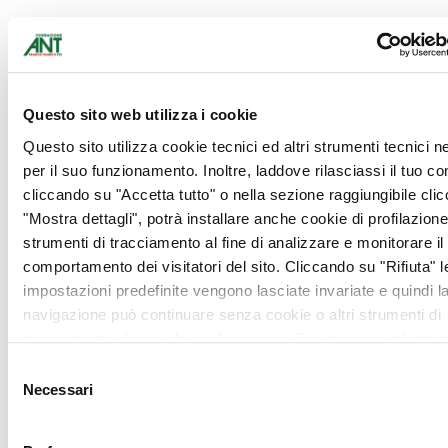
Dal 2009 l’associazione di
promozione sociale
Associazione Accanto
all’ANT, formata da 30
Questo sito web utilizza i cookie
volontari, gestisce, per
Questo sito utilizza cookie tecnici ed altri strumenti tecnici 
volontà del Comune di
per il suo funzionamento. Inoltre, laddove rilasciassi il tuo c
Brescia, il Bar Accanto.
cliccando su "Accetta tutto" o nella sezione raggiungibile cli
L’Associazione ha
"Mostra dettagli", potrà installare anche cookie di profilazione 
l’obiettivo di raccogliere
strumenti di tracciamento al fine di analizzare e monitorare il
fondi per supportare
comportamento dei visitatori del sito. Cliccando su "Rifiuta" l
Fondazione ANT nel dare
impostazioni predefinite vengono lasciate invariate e quindi l
assistenza specialistica
navigazione può continuare senza cookie o altri strumenti di
domiciliare gratuita ai
tracciamento diversi da quello tecnico. Per maggiori informaz
malati di tumore a Brescia
visualizza la nostra
Cookie Policy
.
e provincia. Ad oggi
Selezione
l’associazione ha donato
Necessari
del
185.000 euro. Il Bar
consenso
Accanto offre un servizio