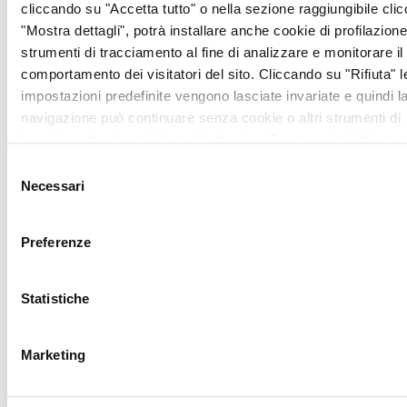
fa la differenza
cliccando su "Accetta tutto" o nella sezione raggiungibile cli
"Mostra dettagli", potrà installare anche cookie di profilazione 
Scegliere una bomboniera
strumenti di tracciamento al fine di analizzare e monitorare il
solidale ANT significa
comportamento dei visitatori del sito. Cliccando su "Rifiuta" l
condividere i propri
impostazioni predefinite vengono lasciate invariate e quindi l
momenti felici con chi sta
navigazione può continuare senza cookie o altri strumenti di
vivendo una sfida difficile
,
tracciamento diversi da quello tecnico. Per maggiori informaz
contribuendo a garantire
visualizza la nostra
Cookie Policy
.
Selezione
cure mediche
Necessari
del
specialistiche e gratuite a
consenso
domicilio ai malati
Preferenze
oncologici e sostegno ai
loro familiari.
Un piccolo gesto, dal
Statistiche
grande valore umano e
sociale.
Marketing
Contattaci per info e
prenotazioni al numero: