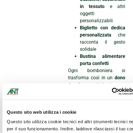
in tessuto
e altri
oggetti
personalizzabili
Biglietto con dedica
personalizzata
che
racconta il gesto
solidale
Bustina alimentare
porta confetti
Ogni bomboniera si
trasforma così in un
dono
doppio
: per chi la riceve e
per chi, grazie a quel gesto,
potrà contare su un aiuto
concreto.
Questo sito web utilizza i cookie
Un gesto
Questo sito utilizza cookie tecnici ed altri strumenti tecnici 
semplice che
per il suo funzionamento. Inoltre, laddove rilasciassi il tuo c