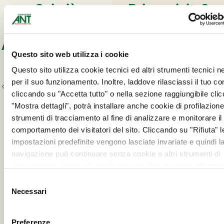
Sei già
Prima visita?
registrato?
Registrati e scegli
Accedi e scegli la
la tua visita
Questo sito web utilizza i cookie
Clicca qui sotto
per
tua visita
registrarti a Vitaever, il
Questo sito utilizza cookie tecnici ed altri strumenti tecnici 
portale dedicato alle
per il suo funzionamento. Inoltre, laddove rilasciassi il tuo c
prenotazioni delle visite di
cliccando su "Accetta tutto" o nella sezione raggiungibile cli
prevenzione ANT, sul
"Mostra dettagli", potrà installare anche cookie di profilazione 
quale potrai trovare le
ACCEDI
strumenti di tracciamento al fine di analizzare e monitorare il
date disponibili.
comportamento dei visitatori del sito. Cliccando su "Rifiuta" l
impostazioni predefinite vengono lasciate invariate e quindi l
navigazione può continuare senza cookie o altri strumenti di
tracciamento diversi da quello tecnico. Per maggiori informaz
visualizza la nostra
Cookie Policy
.
REGISTRATI
Selezione
QUI
Necessari
del
consenso
Preferenze