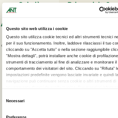
Sei già
Prima visita?
registrato?
Registrati e scegli
Accedi e scegli la
la tua visita
Questo sito web utilizza i cookie
Clicca qui sotto
per
tua visita
registrarti a Vitaever, il
Questo sito utilizza cookie tecnici ed altri strumenti tecnici 
portale dedicato alle
per il suo funzionamento. Inoltre, laddove rilasciassi il tuo c
prenotazioni delle visite di
cliccando su "Accetta tutto" o nella sezione raggiungibile cli
prevenzione ANT, sul
"Mostra dettagli", potrà installare anche cookie di profilazione 
quale potrai trovare le
ACCEDI
strumenti di tracciamento al fine di analizzare e monitorare il
date disponibili.
comportamento dei visitatori del sito. Cliccando su "Rifiuta" l
impostazioni predefinite vengono lasciate invariate e quindi l
navigazione può continuare senza cookie o altri strumenti di
tracciamento diversi da quello tecnico. Per maggiori informaz
visualizza la nostra
Cookie Policy
.
REGISTRATI
Selezione
QUI
Necessari
del
consenso
Preferenze