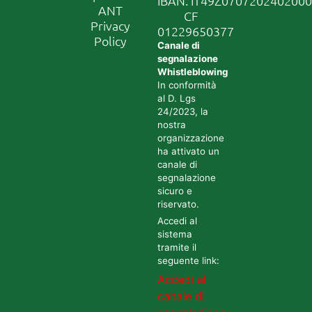
IBAN: IT49Z070720240200
ANT
CF
Privacy
01229650377
Policy
Canale di
segnalazione
Whistleblowing
In conformità
al D. Lgs
24/2023, la
nostra
organizzazione
ha attivato un
canale di
segnalazione
sicuro e
riservato.
Accedi al
sistema
tramite il
seguente link:
Accedi al
canale di