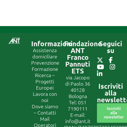
Informazioni
Fondazione
Seguici
ANT
su
Assistenza
Franco
domiciliare
Prevenzione
Pannuti
Formazione
ETS
Ricerca –
via Jacopo
Progetti
di Paolo 36
Iscriviti
Europei
40128
alla
Lavora con
Bologna
newslett
noi
Tel:
051
Dove siamo
7190111
Iscriviti
– Contatti
alla
E-mail:
newsletter
Mail
info@ant.it
Operatori