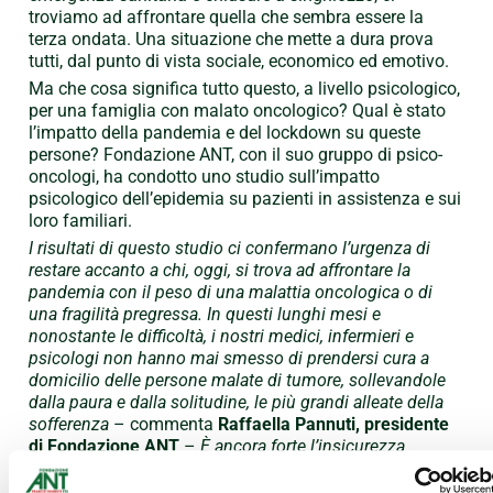
troviamo ad affrontare quella che sembra essere la
terza ondata. Una situazione che mette a dura prova
tutti, dal punto di vista sociale, economico ed emotivo.
Ma che cosa significa tutto questo, a livello psicologico,
per una famiglia con malato oncologico? Qual è stato
l’impatto della pandemia e del lockdown su queste
persone? Fondazione ANT, con il suo gruppo di psico-
oncologi, ha condotto uno studio sull’impatto
psicologico dell’epidemia su pazienti in assistenza e sui
loro familiari.
I risultati di questo studio ci confermano l’urgenza di
restare accanto a chi, oggi, si trova ad affrontare la
pandemia con il peso di una malattia oncologica o di
una fragilità pregressa. In questi lunghi mesi e
nonostante le difficoltà, i nostri medici, infermieri e
psicologi non hanno mai smesso di prendersi cura a
domicilio delle persone malate di tumore, sollevandole
dalla paura e dalla solitudine, le più grandi alleate della
sofferenza
– commenta
Raffaella Pannuti, presidente
di Fondazione ANT
–
È ancora forte l’insicurezza
rispetto ai prossimi sviluppi della pandemia, ma se
davvero saremo in grado, come individui e come società,