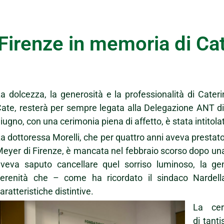
Firenze in memoria di Cat
a dolcezza, la generosità e la professionalità di Caterin
ate, resterà per sempre legata alla Delegazione ANT di 
iugno, con una cerimonia piena di affetto, è stata intitol
a dottoressa Morelli, che per quattro anni aveva prestato
eyer di Firenze, è mancata nel febbraio scorso dopo una 
veva saputo cancellare quel sorriso luminoso, la gene
serenità che – come ha ricordato il sindaco Nardell
aratteristiche distintive.
La cer
di tanti