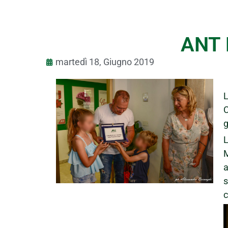
ANT 
martedì 18, Giugno 2019
L
C
g
L
M
a
c