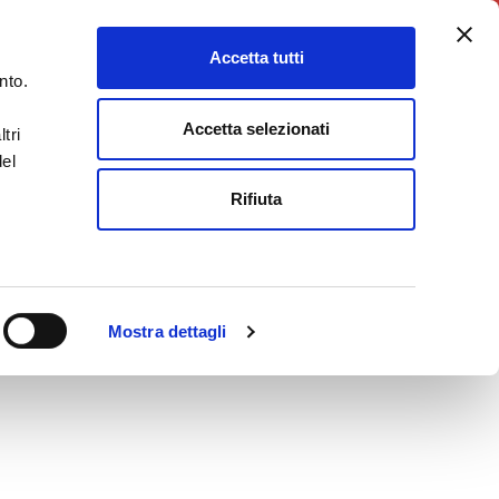
5X1000
Charity Point
Accetta tutti
DONA ORA
nto.
Accetta selezionati
tri
del
Rifiuta
Mostra dettagli