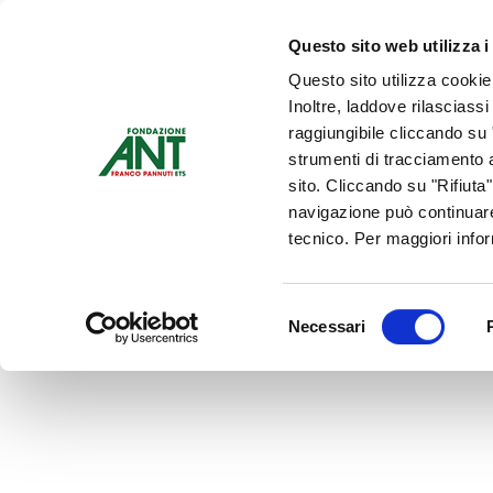
Dona Ora
Questo sito web utilizza i
Questo sito utilizza cookie
Chi siamo
Che Cosa Fa
Inoltre, laddove rilasciass
Contattaci
raggiungibile cliccando su "
strumenti di tracciamento a
sito. Cliccando su "Rifiuta
navigazione può continuare
tecnico. Per maggiori info
Selezione
Necessari
del
consenso