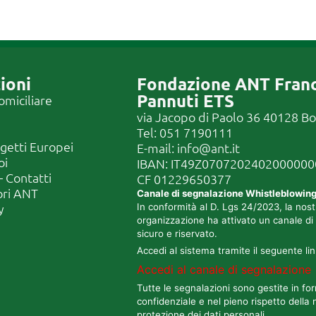
ioni
Fondazione ANT Fran
Pannuti ETS
omiciliare
via Jacopo di Paolo 36 40128 B
Tel:
051 7190111
ogetti Europei
E-mail:
info@ant.it
oi
IBAN: IT49Z070720240200000
 Contatti
CF
01229650377
ori ANT
Canale di segnalazione Whistleblowin
y
In conformità al D. Lgs 24/2023, la nost
organizzazione ha attivato un canale di
sicuro e riservato.
Accedi al sistema tramite il seguente lin
Accedi al canale di segnalazione
Tutte le segnalazioni sono gestite in fo
confidenziale e nel pieno rispetto della 
protezione dei dati personali.