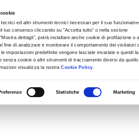
Lavora Con Noi
Regali Solidali
Lasciti Testamentari
 cookie
 tecnici ed altri strumenti tecnici necessari per il suo funzioname
cciamo
Che Cosa Puoi Fare Tu
Sedi Locali
i il tuo consenso cliccando su "Accetta tutto" o nella sezione
Mostra dettagli", potrà installare anche cookie di profilazione o al
l fine di analizzare e monitorare il comportamento dei visitatori 
" le impostazioni predefinite vengono lasciate invariate e quindi la
 senza cookie o altri strumenti di tracciamento diversi da quello
rmazioni visualizza la nostra
Cookie Policy
.
Preferenze
Statistiche
Marketing