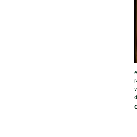
e
r
v
d
G