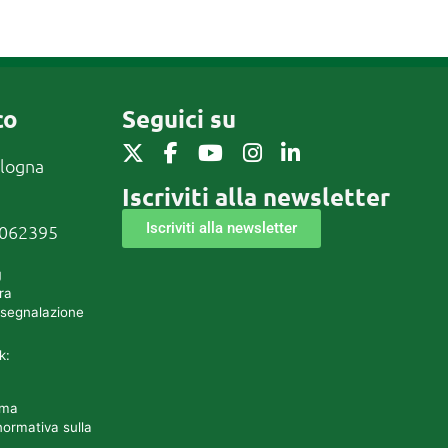
co
Seguici su
ologna
Iscriviti alla newsletter
Iscriviti alla newsletter
0062395
g
ra
 segnalazione
k:
rma
normativa sulla