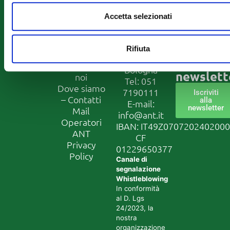
Prevenzione
Pannuti
Accetta selezionati
Formazione
ETS
Ricerca –
via Jacopo
Progetti
di Paolo 36
Iscriviti
Rifiuta
Europei
40128
alla
Lavora con
Bologna
newslett
noi
Tel:
051
Dove siamo
7190111
Iscriviti
– Contatti
alla
E-mail:
newsletter
Mail
info@ant.it
Operatori
IBAN: IT49Z070720240200
ANT
CF
Privacy
01229650377
Policy
Canale di
segnalazione
Whistleblowing
In conformità
al D. Lgs
24/2023, la
nostra
organizzazione