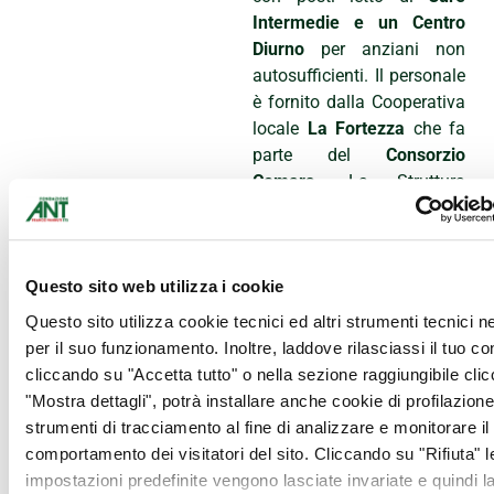
Intermedie e un Centro
Diurno
per anziani non
autosufficienti. Il personale
è fornito dalla Cooperativa
locale
La Fortezza
che fa
parte del
Consorzio
Comars
. La Struttura
garantisce assistenza di
base alla persona e
assistenza infermieristica
h24, ma prevede anche un
Questo sito web utilizza i cookie
servizio di Fisioterapia e
Questo sito utilizza cookie tecnici ed altri strumenti tecnici 
riattivazione funzionale e
per il suo funzionamento. Inoltre, laddove rilasciassi il tuo c
un servizio di Animazione
cliccando su "Accetta tutto" o nella sezione raggiungibile cli
Socio-Educativa.
"Mostra dettagli", potrà installare anche cookie di profilazione 
Fondazione ANT ringrazia i
strumenti di tracciamento al fine di analizzare e monitorare il
professionisti, le aziende
comportamento dei visitatori del sito. Cliccando su "Rifiuta" l
e i cittadini che hanno
impostazioni predefinite vengono lasciate invariate e quindi l