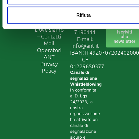
Progetti
di Paolo 36
Iscriviti
Europei
40128
alla
Lavora con
Rifiuta
Bologna
newslett
noi
Tel:
051
Dove siamo
7190111
Iscriviti
– Contatti
alla
E-mail:
newsletter
Mail
info@ant.it
Operatori
IBAN: IT49Z070720240200
ANT
CF
Privacy
01229650377
Policy
Canale di
segnalazione
Whistleblowing
In conformità
al D. Lgs
24/2023, la
nostra
organizzazione
ha attivato un
canale di
segnalazione
sicuro e