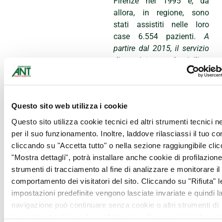
Firenze nel 1995 e, da
allora, in regione, sono
stati assistiti nelle loro
case 6.554 pazienti.
A
partire dal 2015, il servizio
di assistenza domiciliare
oncologica di ANT gode
anche del certificato di
qualità UNI EN ISO
Questo sito web utilizza i cookie
9001:2008 emesso da
Globe s.r.l.
Per richiedere
Questo sito utilizza cookie tecnici ed altri strumenti tecnici 
l’assistenza di Fondazione
per il suo funzionamento. Inoltre, laddove rilasciassi il tuo c
ANT è necessario
cliccando su "Accetta tutto" o nella sezione raggiungibile cli
chiamare l’
ufficio
"Mostra dettagli", potrà installare anche cookie di profilazione 
accoglienza
della
strumenti di tracciamento al fine di analizzare e monitorare il
Delegazione Firenze-Prato-
comportamento dei visitatori del sito. Cliccando su "Rifiuta" l
Pistoia
Dr.ssa Caterina
impostazioni predefinite vengono lasciate invariate e quindi l
Morelli
al n.
055.5000210
,
navigazione può continuare senza cookie o altri strumenti di
dal lunedì al venerdì, in
tracciamento diversi da quello tecnico. Per maggiori informaz