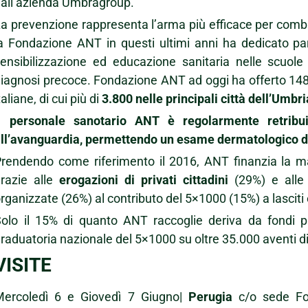
all’azienda Umbragroup.
a prevenzione rappresenta l’arma più efficace per comba
a Fondazione ANT in questi ultimi anni ha dedicato part
ensibilizzazione ed educazione sanitaria nelle scuole e
iagnosi precoce. Fondazione ANT ad oggi ha offerto 148.
taliane, di cui più di
3.800 nelle principali città dell’Umbri
Il personale sanotario ANT è regolarmente retribuit
ll’avanguardia, permettendo un esame dermatologico de
rendendo come riferimento il 2016, ANT finanzia la mag
razie alle
erogazioni di privati cittadini
(29%) e alle 
rganizzate (26%) al contributo del 5×1000 (15%) a lasciti
olo il 15% di quanto ANT raccoglie deriva da fondi p
raduatoria nazionale del 5×1000 su oltre 35.000 aventi d
VISITE
Mercoledì 6 e Giovedì 7 Giugno|
Perugia
c/o sede Fon