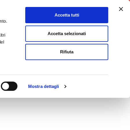
5X1000
Charity Point
Accetta tutti
DONA ORA
nto.
Accetta selezionati
tri
del
Rifiuta
Mostra dettagli