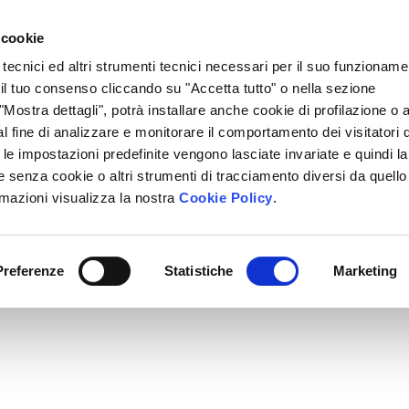
Lavora Con Noi
Regali Solidali
Lasciti Testamentari
 cookie
 tecnici ed altri strumenti tecnici necessari per il suo funzioname
cciamo
Che Cosa Puoi Fare Tu
Sedi Locali
i il tuo consenso cliccando su "Accetta tutto" o nella sezione
Mostra dettagli", potrà installare anche cookie di profilazione o al
l fine di analizzare e monitorare il comportamento dei visitatori 
" le impostazioni predefinite vengono lasciate invariate e quindi la
 senza cookie o altri strumenti di tracciamento diversi da quello
rmazioni visualizza la nostra
Cookie Policy
.
Preferenze
Statistiche
Marketing