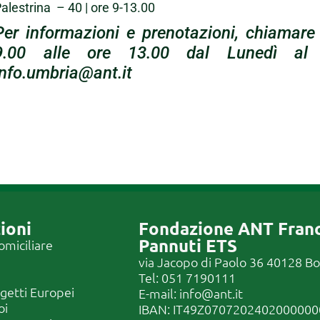
alestrina – 40 | ore 9-13.00
Per informazioni e prenotazioni, chiamare
9.00 alle ore 13.00 dal Lunedì al 
info.umbria@ant.it
ioni
Fondazione ANT Fran
Pannuti ETS
omiciliare
via Jacopo di Paolo 36 40128 B
Tel:
051 7190111
ogetti Europei
E-mail:
info@ant.it
oi
IBAN: IT49Z070720240200000