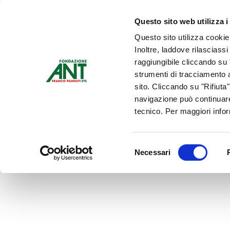
Dona Ora
Questo sito web utilizza i
Questo sito utilizza cookie
Chi siamo
Che Cosa Fa
Inoltre, laddove rilasciass
Contattaci
raggiungibile cliccando su "
strumenti di tracciamento a
sito. Cliccando su "Rifiuta
navigazione può continuare
tecnico. Per maggiori info
Selezione
Necessari
del
consenso