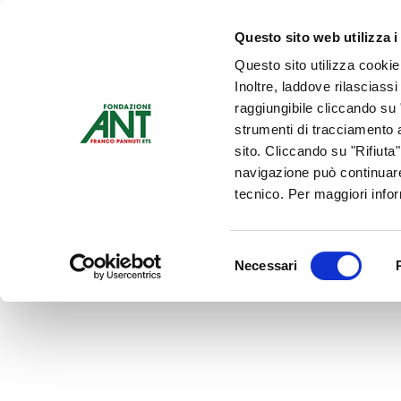
Dona Ora
Questo sito web utilizza i
Questo sito utilizza cookie
Chi siamo
Che Cosa Fa
Inoltre, laddove rilasciass
Contattaci
raggiungibile cliccando su "
strumenti di tracciamento a
sito. Cliccando su "Rifiuta
navigazione può continuare
tecnico. Per maggiori info
Selezione
Necessari
del
consenso