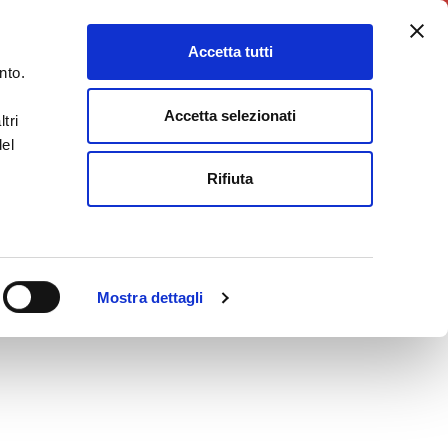
5X1000
Charity Point
Accetta tutti
DONA ORA
nto.
Accetta selezionati
tri
del
Rifiuta
Mostra dettagli