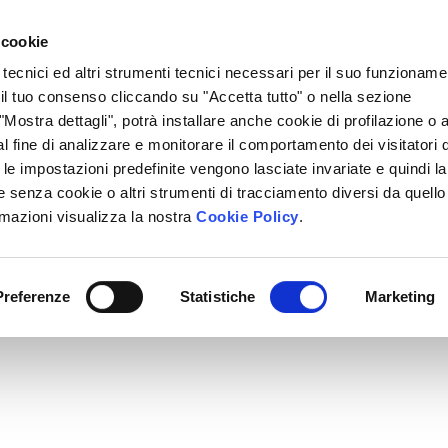
Lavora Con Noi
Regali Solidali
Lasciti Testamentari
 cookie
 tecnici ed altri strumenti tecnici necessari per il suo funzioname
cciamo
Che Cosa Puoi Fare Tu
Sedi Locali
i il tuo consenso cliccando su "Accetta tutto" o nella sezione
Mostra dettagli", potrà installare anche cookie di profilazione o al
l fine di analizzare e monitorare il comportamento dei visitatori 
" le impostazioni predefinite vengono lasciate invariate e quindi la
 senza cookie o altri strumenti di tracciamento diversi da quello
rmazioni visualizza la nostra
Cookie Policy
.
Preferenze
Statistiche
Marketing