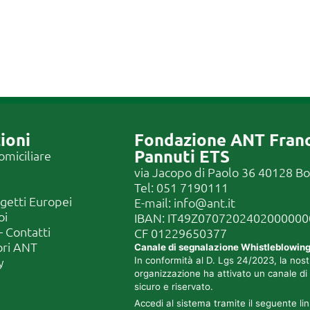
ioni
Fondazione ANT Fran
Pannuti ETS
omiciliare
via Jacopo di Paolo 36 40128 B
Tel:
051 7190111
ogetti Europei
E-mail:
info@ant.it
oi
IBAN: IT49Z070720240200000
 Contatti
CF
01229650377
ori ANT
Canale di segnalazione Whistleblowin
y
In conformità al D. Lgs 24/2023, la nost
organizzazione ha attivato un canale di
sicuro e riservato.
Accedi al sistema tramite il seguente lin