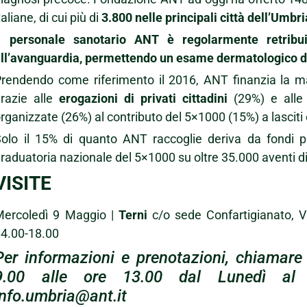
taliane, di cui più di
3.800 nelle principali città dell’Umbri
Il personale sanotario ANT è regolarmente retribuit
ll’avanguardia, permettendo un esame dermatologico de
rendendo come riferimento il 2016, ANT finanzia la mag
razie alle
erogazioni di privati cittadini
(29%) e alle 
rganizzate (26%) al contributo del 5×1000 (15%) a lasciti
olo il 15% di quanto ANT raccoglie deriva da fondi p
raduatoria nazionale del 5×1000 su oltre 35.000 aventi d
VISITE
Mercoledì 9 Maggio |
Terni
c/o sede Confartigianato, Vi
4.00-18.00
Per informazioni e prenotazioni, chiamare
9.00 alle ore 13.00 dal Lunedì al 
info.umbria@ant.it