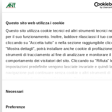
chiamate e hanno
continuato ad assistere i
pazienti oncologici della
nostra regione anche nei
Questo sito web utilizza i cookie
giorni di emergenza.
Questo sito utilizza cookie tecnici ed altri strumenti tecnici 
Le volontarie vi
per il suo funzionamento. Inoltre, laddove rilasciassi il tuo c
attenderanno dal lunedì
cliccando su "Accetta tutto" o nella sezione raggiungibile cli
pomeriggio al venerdì con
"Mostra dettagli", potrà installare anche cookie di profilazione 
il seguente orario: mattino
strumenti di tracciamento al fine di analizzare e monitorare il
10.00-12.45, pomeriggio
comportamento dei visitatori del sito. Cliccando su "Rifiuta" l
16.15-19.45.
impostazioni predefinite vengono lasciate invariate e quindi l
Sarà bello incontrarsi di
navigazione può continuare senza cookie o altri strumenti di
nuovo, raccontare le
tracciamento diversi da quello tecnico. Per maggiori informaz
proprie esperienze. Vi
visualizza la nostra
Cookie Policy
.
Selezione
ricordiamo di sanificare le
Necessari
del
mani prima di entrare, di
consenso
indossare la mascherina e
di mantenere la distanza di
Preferenze
1 metro dalle altre persone.