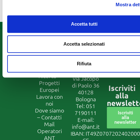
info.umbria@ant.it
Mostra det
Accetta tutti
Informazioni
Fondazione
Seguici
Accetta selezionati
ANT
su
Assistenza
Franco
domiciliare
Prevenzione
Pannuti
Rifiuta
Formazione
ETS
Ricerca –
via Jacopo
Progetti
di Paolo 36
Iscriviti
Europei
40128
alla
Lavora con
Bologna
newslett
noi
Tel:
051
Dove siamo
7190111
Iscriviti
– Contatti
alla
E-mail:
newsletter
Mail
info@ant.it
Operatori
IBAN: IT49Z070720240200
ANT