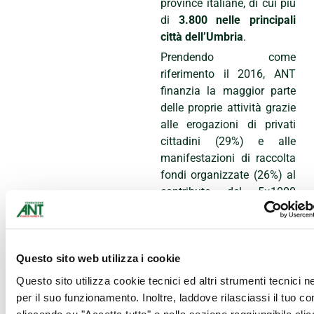
province italiane, di cui più
di
3.800 nelle principali
città dell’Umbria
.
Prendendo come
riferimento il 2016, ANT
finanzia la maggior parte
delle proprie attività grazie
alle erogazioni di privati
cittadini (29%) e alle
manifestazioni di raccolta
fondi organizzate (26%) al
contributo del 5×1000
(15%) a lasciti e donazioni
(9%).
Solo il 15% di quanto ANT
Questo sito web utilizza i cookie
raccoglie deriva da fondi
pubblici. ANT è la 9^ Onlus
Questo sito utilizza cookie tecnici ed altri strumenti tecnici 
nella graduatoria
per il suo funzionamento. Inoltre, laddove rilasciassi il tuo c
nazionale del 5×1000 su