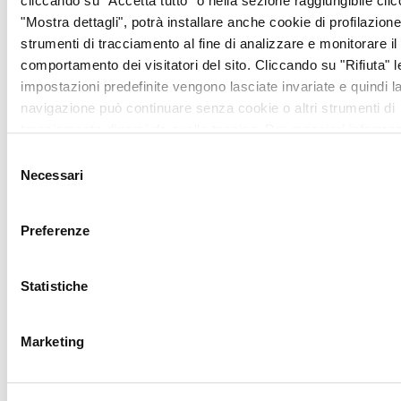
cliccando su "Accetta tutto" o nella sezione raggiungibile cli
oltre 35.000 aventi diritto
"Mostra dettagli", potrà installare anche cookie di profilazione 
nel medesimo ambito.
strumenti di tracciamento al fine di analizzare e monitorare il
comportamento dei visitatori del sito. Cliccando su "Rifiuta" l
VISITE
impostazioni predefinite vengono lasciate invariate e quindi l
navigazione può continuare senza cookie o altri strumenti di
Sabato 24 Marzo | TERNI
tracciamento diversi da quello tecnico. Per maggiori informaz
c/o Studio Medico in via
visualizza la nostra
Cookie Policy
.
Selezione
Marconi 246/U | ore 9-
Necessari
del
13.00 e 14.00-18.00
consenso
Per informazioni e
prenotazioni,
Preferenze
chiamare il
345/4986756
Statistiche
dalle ore 9.00 alle
ore 13.00 dal
Marketing
Lunedì al Venerdì
o scrivere a