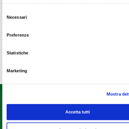
tracciamento diversi da quello tecnico. Per maggiori informaz
Perugia – Farmacia
visualizza la nostra
Cookie Policy
.
Selezione
Elce, via Annibale
Necessari
del
Vecchi 51: 20
consenso
Maggio
Perugia – Piazzale
Preferenze
Europa: 24 e 25
Maggio
Statistiche
Corciano – Quasar
Village: 26, 27 e 28
Maggio
Marketing
Mostra det
Informazioni
Fondazione
Seguici
ANT
su
Assistenza
Accetta tutti
Franco
domiciliare
Prevenzione
Pannuti
Formazione