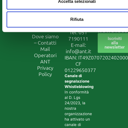
ETS
Accetta selezionati
Ricerca –
via Jacopo
Progetti
di Paolo 36
Iscriviti
Europei
40128
Rifiuta
alla
Lavora con
Bologna
newslett
noi
Tel:
051
Dove siamo
7190111
Iscriviti
– Contatti
alla
E-mail:
newsletter
Mail
info@ant.it
Operatori
IBAN: IT49Z070720240200
ANT
CF
Privacy
01229650377
Policy
Canale di
segnalazione
Whistleblowing
In conformità
al D. Lgs
24/2023, la
nostra
organizzazione
ha attivato un
canale di