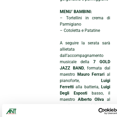
MENU’ BAMBINI:
– Tortellini in crema di
Parmigiano
– Cotoletta e Patatine
A seguire la serata sarà
allietata
dall’accompagnamento
musicale della
7 GOLD
JAZZ BAND
, formata dal
maestro
Mauro Ferrari
al
pianoforte,
Luigi
Ferretti
alla batteria,
Luigi
Degli Esposti
basso, il
maestro
Alberto Oliva
al
trombone e dalle due
cantanti
Barbara Tuzzi
e