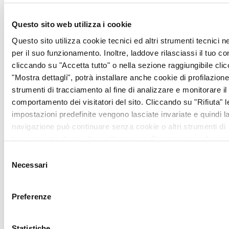
Angela Sette
.
Questo sito web utilizza i cookie
Quota di
partecipazione 50,00 €
per
Questo sito utilizza cookie tecnici ed altri strumenti tecnici 
il menu’ tradizionale e
per il suo funzionamento. Inoltre, laddove rilasciassi il tuo c
vegetariano
cliccando su "Accetta tutto" o nella sezione raggiungibile cli
"Mostra dettagli", potrà installare anche cookie di profilazione 
Quota di
strumenti di tracciamento al fine di analizzare e monitorare il
partecipazione 25,00 €
per
comportamento dei visitatori del sito. Cliccando su "Rifiuta" l
il menu’ bambini
impostazioni predefinite vengono lasciate invariate e quindi l
navigazione può continuare senza cookie o altri strumenti di
tracciamento diversi da quello tecnico. Per maggiori informaz
Il ricavato della serata sarà
visualizza la nostra
Cookie Policy
.
destinato ai progetti di
Selezione
assistenza medica
Necessari
del
specialistica domiciliare
consenso
gratuita ai malati di tumore
Preferenze
assistiti da Fondazione
ANT
Per informazioni:
Statistiche