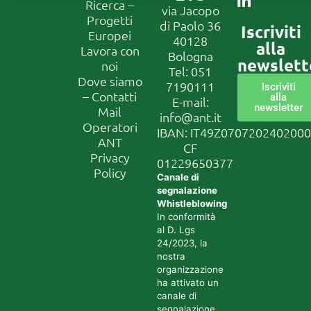
Ricerca –
via Jacopo
Progetti
di Paolo 36
Iscriviti
Europei
40128
alla
Lavora con
Bologna
newslett
noi
Tel:
051
Dove siamo
7190111
Iscriviti
– Contatti
alla
E-mail:
newsletter
Mail
info@ant.it
Operatori
IBAN: IT49Z070720240200
ANT
CF
Privacy
01229650377
Policy
Canale di
segnalazione
Whistleblowing
In conformità
al D. Lgs
24/2023, la
nostra
organizzazione
ha attivato un
canale di
segnalazione