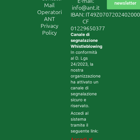
E-mail:
newsletter
Mail
info@ant.it
Operatori
IBAN: IT49Z070720240200
ANT
CF
Privacy
01229650377
Policy
Canale di
segnalazione
Whistleblowing
In conformità
al D. Lgs
24/2023, la
nostra
organizzazione
ha attivato un
canale di
segnalazione
sicuro e
riservato.
Accedi al
sistema
tramite il
seguente link:
Accedi al