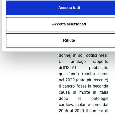
disponibili dalla
Accetta tutti
Fondazione.
DATI DI SCENARIO
Accetta selezionati
Il rapporto ‘I numeri del
cancro in Italia – 2022’
parla di 391.000 nuove
Rifiuta
diagnosi di tumore (+1,4%
negli uomini e +0,7% nelle
donne) in soli dodici mesi.
Un analogo rapporto
dell’ISTAT pubblicato
quest’anno mostra come
nel 2020 (dato più recente)
il cancro fosse la seconda
causa di morte in Italia
dopo le patologie
cardiovascolari e come dal
2006 al 2020 il numero di