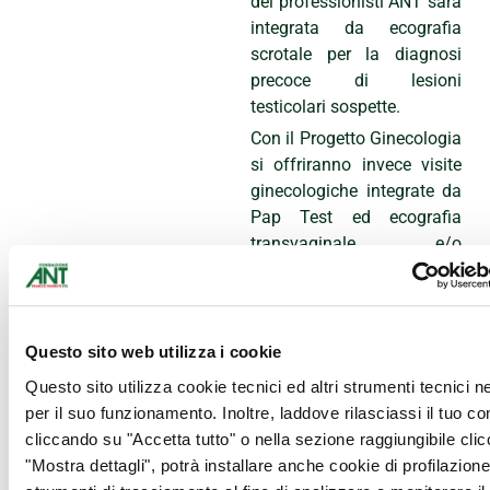
dei professionisti ANT sarà
integrata da ecografia
scrotale per la diagnosi
precoce di lesioni
testicolari sospette.
Con il Progetto Ginecologia
si offriranno invece visite
ginecologiche integrate da
Pap Test ed ecografia
transvaginale e/o
transaddominale.
Le visite sono gratuite per
chi ne usufruisce e
Questo sito web utilizza i cookie
saranno annunciate
attraverso i canali di
Questo sito utilizza cookie tecnici ed altri strumenti tecnici 
comunicazione di
per il suo funzionamento. Inoltre, laddove rilasciassi il tuo c
Fondazione ANT. La
cliccando su "Accetta tutto" o nella sezione raggiungibile cli
prenotazione sarà
"Mostra dettagli", potrà installare anche cookie di profilazione 
obbligatoria al link