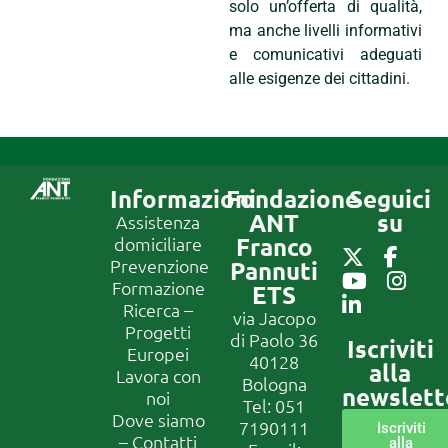
solo un’offerta di qualità,
ma anche livelli informativi
e comunicativi adeguati
alle esigenze dei cittadini.
Informazioni
Fondazione
Seguici
ANT
su
Assistenza
Franco
domiciliare
Prevenzione
Pannuti
Formazione
ETS
Ricerca –
via Jacopo
Progetti
di Paolo 36
Iscriviti
Europei
40128
alla
Lavora con
Bologna
newslett
noi
Tel:
051
Dove siamo
7190111
Iscriviti
– Contatti
alla