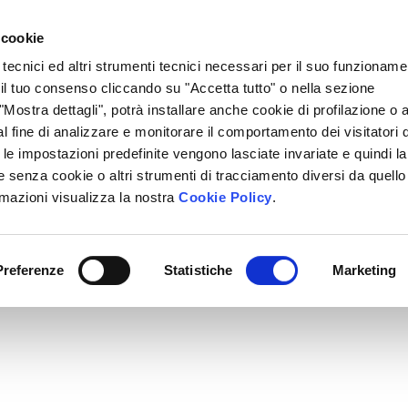
Lavora Con Noi
Regali Solidali
Lasciti Testamentari
 cookie
 tecnici ed altri strumenti tecnici necessari per il suo funzioname
cciamo
Che Cosa Puoi Fare Tu
Sedi Locali
i il tuo consenso cliccando su "Accetta tutto" o nella sezione
Mostra dettagli", potrà installare anche cookie di profilazione o al
l fine di analizzare e monitorare il comportamento dei visitatori 
" le impostazioni predefinite vengono lasciate invariate e quindi la
 senza cookie o altri strumenti di tracciamento diversi da quello
rmazioni visualizza la nostra
Cookie Policy
.
Preferenze
Statistiche
Marketing