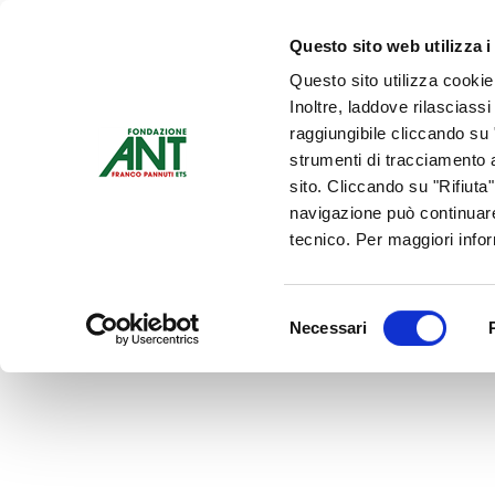
Dona Ora
Questo sito web utilizza i
Questo sito utilizza cookie
Chi siamo
Che Cosa Fa
Inoltre, laddove rilasciass
Contattaci
raggiungibile cliccando su "
strumenti di tracciamento a
sito. Cliccando su "Rifiuta
navigazione può continuare
tecnico. Per maggiori info
Selezione
Necessari
del
consenso