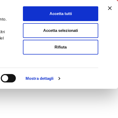
5X1000
Charity Point
Accetta tutti
DONA ORA
nto.
Accetta selezionati
tri
del
Rifiuta
Mostra dettagli