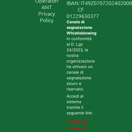
Operatori
IBAN: IT49Z070720240200
ANT
CF
Privacy
01229650377
Policy
Canale di
segnalazione
Whistleblowing
In conformità
al D. Lgs
24/2023, la
nostra
organizzazione
ha attivato un
canale di
segnalazione
sicuro e
riservato.
Accedi al
sistema
tramite il
seguente link:
Accedi al
canale di