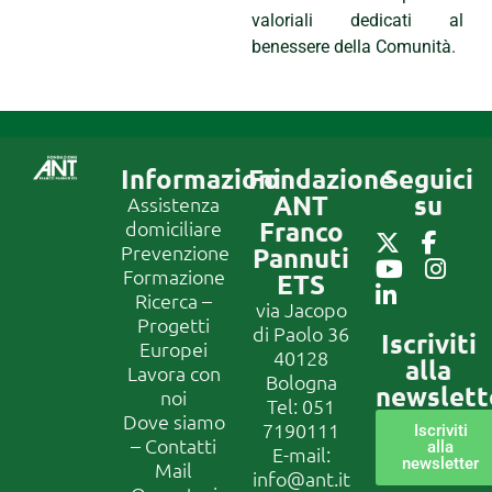
valoriali dedicati al
benessere della Comunità.
Informazioni
Fondazione
Seguici
ANT
su
Assistenza
Franco
domiciliare
Prevenzione
Pannuti
Formazione
ETS
Ricerca –
via Jacopo
Progetti
di Paolo 36
Iscriviti
Europei
40128
alla
Lavora con
Bologna
newslett
noi
Tel:
051
Dove siamo
7190111
Iscriviti
– Contatti
alla
E-mail:
newsletter
Mail
info@ant.it