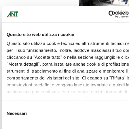
Il Sindaco Cicala nel suo
intervento ha ringraziato il
Rotary per il gesto di
Questo sito web utilizza i cookie
solidarietà e si è
Questo sito utilizza cookie tecnici ed altri strumenti tecnici 
soffermato sull’importanza
per il suo funzionamento. Inoltre, laddove rilasciassi il tuo c
dell’hospice gestito da
cliccando su "Accetta tutto" o nella sezione raggiungibile cli
Fondazione ANT quale
"Mostra dettagli", potrà installare anche cookie di profilazione 
“
avamposto di quella
strumenti di tracciamento al fine di analizzare e monitorare il
sanità di prossimità
comportamento dei visitatori del sito. Cliccando su "Rifiuta" l
distribuita sul territorio che
impostazioni predefinite vengono lasciate invariate e quindi l
rappresenta uno degli
navigazione può continuare senza cookie o altri strumenti di
obiettivi da perseguire per
tracciamento diversi da quello tecnico. Per maggiori informaz
assicurare servizi sanitari
visualizza la nostra
Cookie Policy
.
più coerenti con le
Selezione
esigenze della Comunità
“.
Necessari
del
Il dott. Sangiorgio ha
consenso
sottolineato il ruolo di