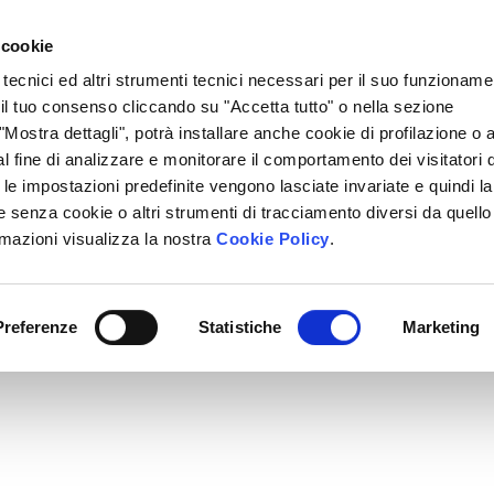
Lavora Con Noi
Regali Solidali
Lasciti Testamentari
 cookie
 tecnici ed altri strumenti tecnici necessari per il suo funzioname
cciamo
Che Cosa Puoi Fare Tu
Sedi Locali
i il tuo consenso cliccando su "Accetta tutto" o nella sezione
Mostra dettagli", potrà installare anche cookie di profilazione o al
l fine di analizzare e monitorare il comportamento dei visitatori 
" le impostazioni predefinite vengono lasciate invariate e quindi la
 senza cookie o altri strumenti di tracciamento diversi da quello
rmazioni visualizza la nostra
Cookie Policy
.
Preferenze
Statistiche
Marketing