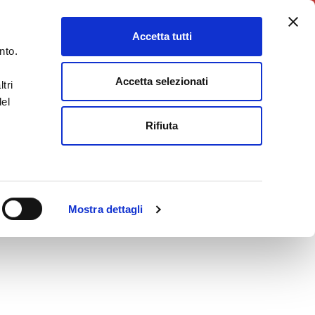
5X1000
Charity Point
Accetta tutti
DONA ORA
nto.
Accetta selezionati
tri
del
Rifiuta
Mostra dettagli