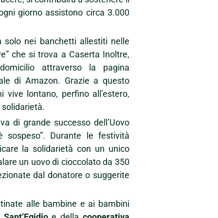
 ogni giorno assistono circa 3.000
olo nei banchetti allestiti nelle
” che si trova a Caserta Inoltre,
omicilio attraverso la pagina
gitale di Amazon. Grazie a questo
 vive lontano, perfino all’estero,
solidarietà.
tiva di grande successo dell’Uovo
è sospeso”. Durante le festività
icare la solidarietà con un unico
alare un uovo di cioccolato da 350
selezionate dal donatore o suggerite
tinate alle bambine e ai bambini
 Sant’Egidio
e della
cooperativa