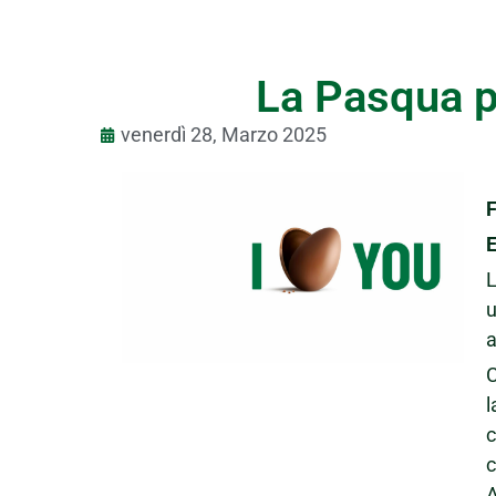
La Pasqua p
venerdì 28, Marzo 2025
F
E
u
a
C
l
c
A