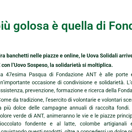
iù golosa è quella di Fo
ra banchetti nelle piazze e online, le Uova Solidali arr
 con l’Uovo Sospeso, la solidarietà si moltiplica.
La 47esima Pasqua di Fondazione ANT è alle porte 
n’importante occasione di condivisione e solidarietà. L’o
ssistenza, prevenzione, formazione e ricerca della Fond
ome da tradizione, l’esercito di volontarie e volontari s
a più dolce delle campagne annuali di raccolta fondi. 
olore verde di ANT, animeranno le vie e le piazze principal
cioccolato fondente e al latte, colombe artigianali
cquistando questi prodotti, oltre a concedersi un dolce pia