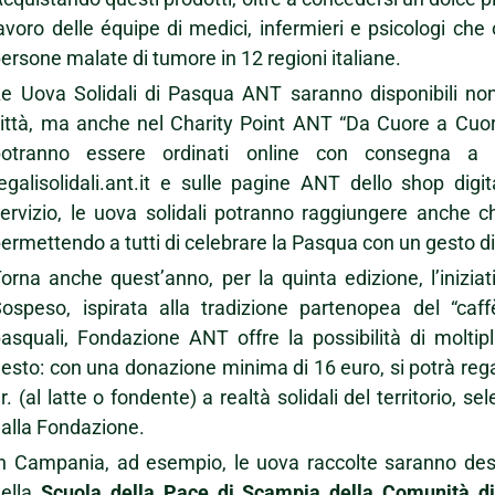
avoro delle équipe di medici, infermieri e psicologi che
ersone malate di tumore in 12 regioni italiane.
e Uova Solidali di Pasqua ANT saranno disponibili non s
ittà, ma anche nel Charity Point ANT “Da Cuore a Cuore
potranno essere ordinati online con consegna a d
egalisolidali.ant.it e sulle pagine ANT dello shop di
ervizio, le uova solidali potranno raggiungere anche chi
ermettendo a tutti di celebrare la Pasqua con un gesto di 
orna anche quest’anno, per la quinta edizione, l’inizia
ospeso, ispirata alla tradizione partenopea del “caff
asquali, Fondazione ANT offre la possibilità di moltipl
esto: con una donazione minima di 16 euro, si potrà reg
r. (al latte o fondente) a realtà solidali del territorio, 
alla Fondazione.
n Campania, ad esempio, le uova raccolte saranno des
della
Scuola della Pace di Scampia della Comunità di