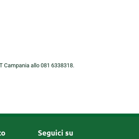
ANT Campania allo 081 6338318.
co
Seguici su