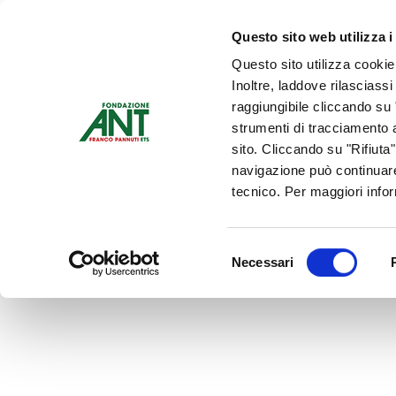
Dona Ora
Questo sito web utilizza i
Questo sito utilizza cookie
Chi siamo
Che Cosa Fa
Inoltre, laddove rilasciass
Contattaci
raggiungibile cliccando su "
strumenti di tracciamento a
sito. Cliccando su "Rifiuta
navigazione può continuare
tecnico. Per maggiori info
Selezione
Necessari
del
consenso