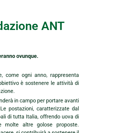
ndazione ANT
iveranno ovunque.
e, come ogni anno, rappresenta
biettivo è sostenere le attività di
azione.
cenderà in campo per portare avanti
Le postazioni, caratterizzate dal
i di tutta Italia, offrendo uova di
 e molte altre golose proposte.
cere, si contribuirà a sostenere il