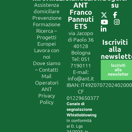
ANT
su
Assistenza
Franco
domiciliare
Prevenzione
Pannuti
Formazione
ETS
Ricerca –
via Jacopo
Progetti
di Paolo 36
Iscriviti
Europei
40128
alla
Lavora con
Bologna
newslett
noi
Tel:
051
Dove siamo
7190111
Iscriviti
– Contatti
alla
E-mail:
newsletter
Mail
info@ant.it
Operatori
IBAN: IT49Z070720240200
ANT
CF
Privacy
01229650377
Policy
Canale di
segnalazione
Whistleblowing
In conformità
al D. Lgs
24/2023, la