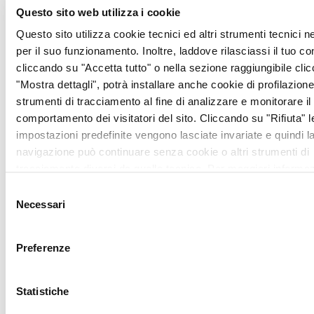
con una particolare
Questo sito web utilizza i cookie
attenzione per tematiche
spinose quali le
Questo sito utilizza cookie tecnici ed altri strumenti tecnici 
Disposizioni Anticipate di
per il suo funzionamento. Inoltre, laddove rilasciassi il tuo c
Trattamento (DAT) e la
cliccando su "Accetta tutto" o nella sezione raggiungibile cli
Pianificazione Condivisa
"Mostra dettagli", potrà installare anche cookie di profilazione 
delle Cure (PCC).
strumenti di tracciamento al fine di analizzare e monitorare il
comportamento dei visitatori del sito. Cliccando su "Rifiuta" l
Dello stesso tenore
impostazioni predefinite vengono lasciate invariate e quindi l
cultural/divulgativo la
navigazione può continuare senza cookie o altri strumenti di
partecipazione degli
tracciamento diversi da quello tecnico. Per maggiori informaz
psicologi e psicoterapeuti
visualizza la nostra
Cookie Policy
.
dell’Unità Operativa di
Selezione
Necessari
Psiconcologia ANT, ormai
del
fissa, al Festival della
consenso
Filosofia di Modena, dove
Preferenze
hanno curato, nell’ultima
edizione, un articolato
percorso dedicato alla
Statistiche
tematica del ‘sé malato’, e,