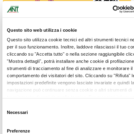
Questo sito web utilizza i cookie
Questo sito utilizza cookie tecnici ed altri strumenti tecnici 
per il suo funzionamento. Inoltre, laddove rilasciassi il tuo c
Fumetti di Kanjano | kanjano.org
cliccando su "Accetta tutto" o nella sezione raggiungibile cli
grazie al contributo di Fondazione cassa di risparmio di
"Mostra dettagli", potrà installare anche cookie di profilazione 
Carpi.
strumenti di tracciamento al fine di analizzare e monitorare il
ANT |
supporto.psicologico@ant.it
comportamento dei visitatori del sito. Cliccando su "Rifiuta" l
ANS |
info@giovanicaregiver.it
impostazioni predefinite vengono lasciate invariate e quindi l
navigazione può continuare senza cookie o altri strumenti di
tracciamento diversi da quello tecnico. Per maggiori informaz
visualizza la nostra
Cookie Policy
.
Selezione
Necessari
del
consenso
Preferenze
Cosa ne pensano i ragazzi?