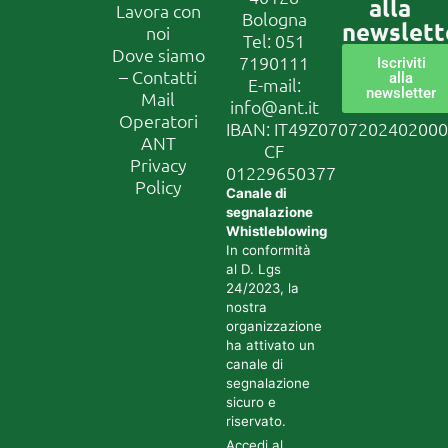
alla
Lavora con
Bologna
newslett
noi
Tel:
051
Dove siamo
7190111
Iscriviti
– Contatti
alla
E-mail:
newsletter
Mail
info@ant.it
Operatori
IBAN: IT49Z070720240200
ANT
CF
Privacy
01229650377
Policy
Canale di
segnalazione
Whistleblowing
In conformità
al D. Lgs
24/2023, la
nostra
organizzazione
ha attivato un
canale di
segnalazione
sicuro e
riservato.
Accedi al