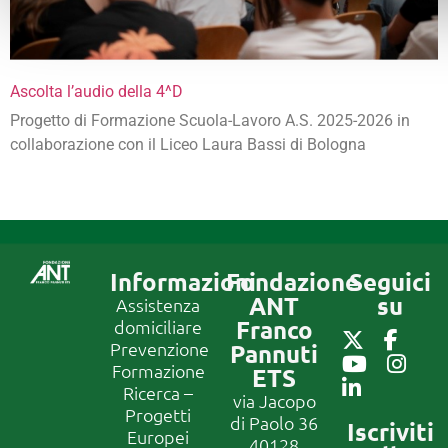
Ascolta l’audio della 4^D
Progetto di Formazione Scuola-Lavoro A.S. 2025-2026 in
collaborazione con il Liceo Laura Bassi di Bologna
Informazioni
Fondazione
Seguici
ANT
su
Assistenza
Franco
domiciliare
Prevenzione
Pannuti
Formazione
ETS
Ricerca –
via Jacopo
Progetti
di Paolo 36
Iscriviti
Europei
40128