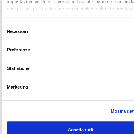
impostazioni predefinite vengono lasciate invariate e quindi l
navigazione può continuare senza cookie o altri strumenti di
tracciamento diversi da quello tecnico. Per maggiori informaz
visualizza la nostra
Cookie Policy
.
Selezione
Necessari
del
consenso
Preferenze
Statistiche
Marketing
Mostra det
Accetta tutti