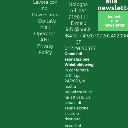
alla
Lavora con
Bologna
newslett
noi
Tel:
051
Dove siamo
7190111
Iscriviti
– Contatti
alla
E-mail:
newsletter
Mail
info@ant.it
Operatori
IBAN: IT49Z070720240200
ANT
CF
Privacy
01229650377
Policy
Canale di
segnalazione
Whistleblowing
In conformità
al D. Lgs
24/2023, la
nostra
organizzazione
ha attivato un
canale di
segnalazione
sicuro e
riservato.
Accedi al