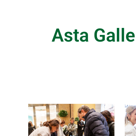
Asta Gall