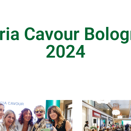
eria Cavour Bolo
2024